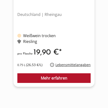
Deutschland | Rheingau
I
Weißwein trocken
Riesling
19,90 €*
pro Flasche
p
(26,53 €/L)
Lebensmittelangaben
0.75 L
0
Mehr erfahren