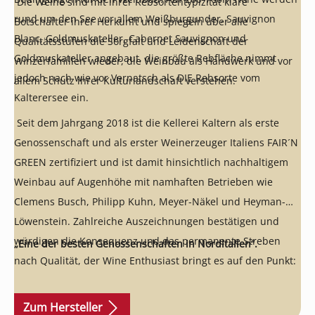
Die Weine sind mit ihrer Rebsortentypizität klare
rund um den See vor allem Weißburgunder, Sauvignon
Botschafter ihrer Herkunft und spiegeln über alle
Blanc, Goldmuskateller, Cabernet Sauvignon und
Qualitätsstufen die Sorgfalt und Leidenschaft der
Goldmuskateller angebaut, die größte Rebfläche nimmt
Winzerfamilien wieder, die Weinbau als Handwerk und vor
jedoch nach wie vor Vernatsch als DIE Rebsorte vom
allem Schutz ihrer Kulturlandschaft verstehen.
Kalterersee ein.
Seit dem Jahrgang 2018 ist die Kellerei Kaltern als erste
Genossenschaft und als erster Weinerzeuger Italiens FAIR´N
GREEN zertifiziert und ist damit hinsichtlich nachhaltigem
Weinbau auf Augenhöhe mit namhaften Betrieben wie
Clemens Busch, Philipp Kuhn, Meyer-Näkel und Heyman-
Löwenstein. Zahlreiche Auszeichnungen bestätigen und
würdigen die Konsequenz und das permanente Streben
„Eine der besten Genossenschaften in Norditalien“.
nach Qualität, der Wine Enthusiast bringt es auf den Punkt:
Zum Hersteller