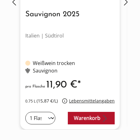
Sauvignon 2025
P
Italien | Südtirol
It
Weißwein trocken
Sauvignon
11,90 €*
pro Flasche
pro
(15,87 €/L)
Lebensmittelangaben
0.75 L
0.7
Warenkorb