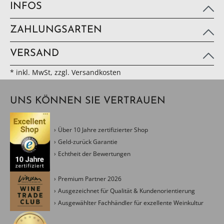
INFOS
ZAHLUNGSARTEN
VERSAND
* inkl. MwSt, zzgl. Versandkosten
UNS KÖNNEN SIE VERTRAUEN
Über 10 Jahre zertifizierter Shop
Geld-zurück Garantie
Echtheit der Bewertungen
Premium Partner 2026
Ausgezeichnet für Qualität & Kundenorientierung
Ausgewählter Fachhändler für exzellente Weinkultur