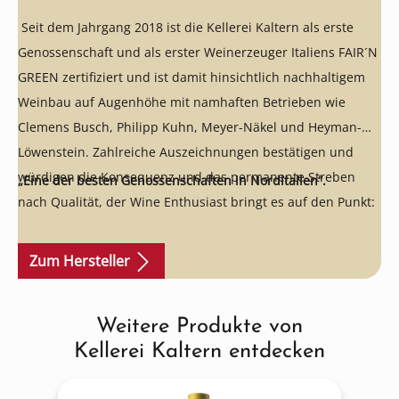
Seit dem Jahrgang 2018 ist die Kellerei Kaltern als erste
Genossenschaft und als erster Weinerzeuger Italiens FAIR´N
GREEN zertifiziert und ist damit hinsichtlich nachhaltigem
Weinbau auf Augenhöhe mit namhaften Betrieben wie
Clemens Busch, Philipp Kuhn, Meyer-Näkel und Heyman-
Löwenstein. Zahlreiche Auszeichnungen bestätigen und
würdigen die Konsequenz und das permanente Streben
„Eine der besten Genossenschaften in Norditalien“.
nach Qualität, der Wine Enthusiast bringt es auf den Punkt:
Zum Hersteller
Weitere Produkte von
Produktgalerie überspringen
Kellerei Kaltern entdecken