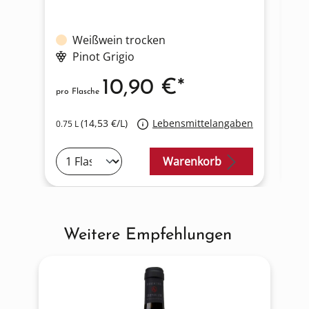
Weißwein trocken
Pinot Grigio
10,90 €*
pro Flasche
pro
(14,53 €/L)
Lebensmittelangaben
0.75 L
0.7
Warenkorb
Weitere Empfehlungen
Produktgalerie überspringen