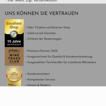
* inkl. MwSt, zzgl. Versandkosten
UNS KÖNNEN SIE VERTRAUEN
Über 10 Jahre zertifizierter Shop
Geld-zurück Garantie
Echtheit der Bewertungen
Premium Partner 2026
Ausgezeichnet für Qualität & Kundenorientierung
Ausgewählter Fachhändler für exzellente Weinkultur
Kundenorientiert
Kompetenter Service
Kreativ & Modern
Management Ressourceneinsatz
Fokus Energieverbrauch