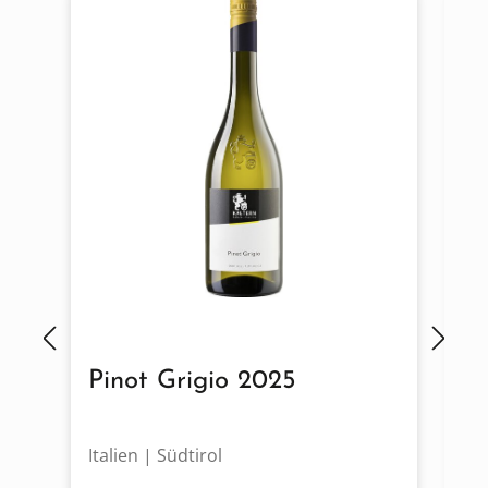
Pinot Grigio 2025
S
Italien | Südtirol
It