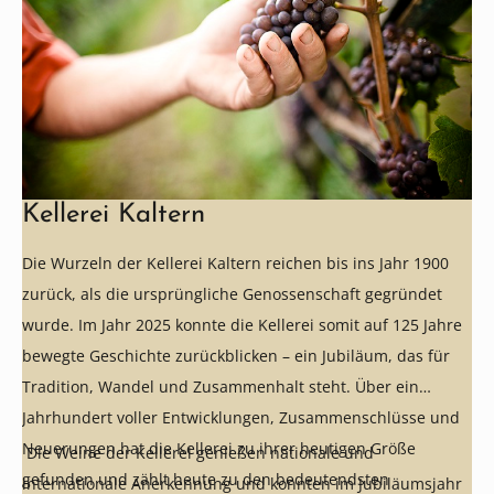
Kellerei Kaltern
Die Wurzeln der Kellerei Kaltern reichen bis ins Jahr 1900
zurück, als die ursprüngliche Genossenschaft gegründet
wurde. Im Jahr 2025 konnte die Kellerei somit auf 125 Jahre
bewegte Geschichte zurückblicken – ein Jubiläum, das für
Tradition, Wandel und Zusammenhalt steht. Über ein
Jahrhundert voller Entwicklungen, Zusammenschlüsse und
Neuerungen hat die Kellerei zu ihrer heutigen Größe
Die Weine der Kellerei genießen nationale und
gefunden und zählt heute zu den bedeutendsten
internationale Anerkennung und konnten im Jubiläumsjahr