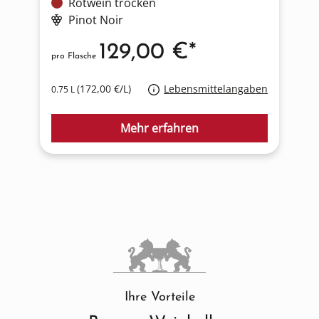
Rotwein trocken
Pinot Noir
129,00 €*
pro Flasche
p
(172,00 €/L)
Lebensmittelangaben
0.75 L
0
Mehr erfahren
Ihre Vorteile