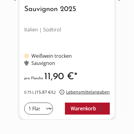
Sauvignon 2025
P
Italien | Südtirol
It
Weißwein trocken
Sauvignon
11,90 €*
pro Flasche
pro
(15,87 €/L)
Lebensmittelangaben
0.75 L
0.7
Warenkorb