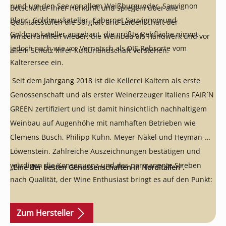
rund um den See vor allem Weißburgunder, Sauvignon
Botschafter ihrer Herkunft und spiegeln über alle
Blanc, Goldmuskateller, Cabernet Sauvignon und
Qualitätsstufen die Sorgfalt und Leidenschaft der
Goldmuskateller angebaut, die größte Rebfläche nimmt
Winzerfamilien wieder, die Weinbau als Handwerk und vor
jedoch nach wie vor Vernatsch als DIE Rebsorte vom
allem Schutz ihrer Kulturlandschaft verstehen.
Kalterersee ein.
Seit dem Jahrgang 2018 ist die Kellerei Kaltern als erste
Genossenschaft und als erster Weinerzeuger Italiens FAIR´N
GREEN zertifiziert und ist damit hinsichtlich nachhaltigem
Weinbau auf Augenhöhe mit namhaften Betrieben wie
Clemens Busch, Philipp Kuhn, Meyer-Näkel und Heyman-
Löwenstein. Zahlreiche Auszeichnungen bestätigen und
würdigen die Konsequenz und das permanente Streben
„Eine der besten Genossenschaften in Norditalien“.
nach Qualität, der Wine Enthusiast bringt es auf den Punkt:
Zum Hersteller