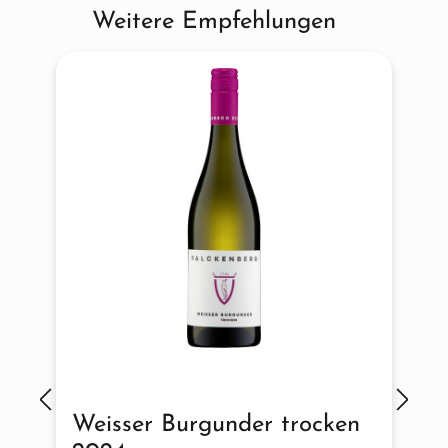
Weitere Empfehlungen
Produktgalerie überspringen
Weisser Burgunder trocken