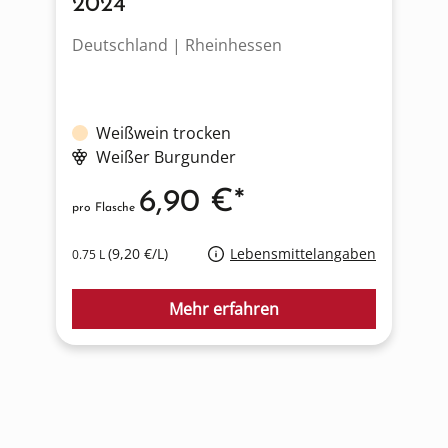
2024
Deutschland | Rheinhessen
D
Weißwein trocken
Weißer Burgunder
6,90 €*
pro Flasche
p
(9,20 €/L)
Lebensmittelangaben
0.75 L
0
Mehr erfahren