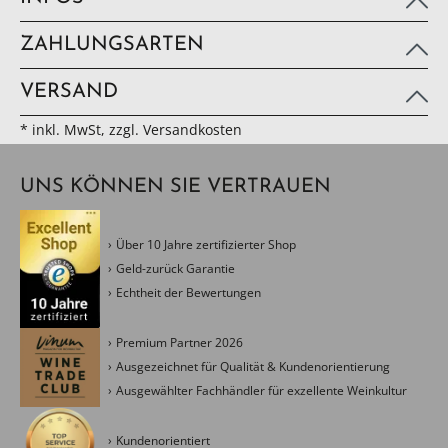
ZAHLUNGSARTEN
VERSAND
* inkl. MwSt, zzgl. Versandkosten
UNS KÖNNEN SIE VERTRAUEN
Über 10 Jahre zertifizierter Shop
Geld-zurück Garantie
Echtheit der Bewertungen
Premium Partner 2026
Ausgezeichnet für Qualität & Kundenorientierung
Ausgewählter Fachhändler für exzellente Weinkultur
Kundenorientiert