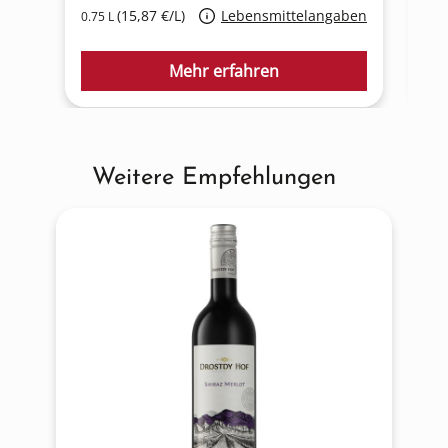
(15,87 €/L)
Lebensmittelangaben
0.75 L
0.5
Mehr erfahren
Weitere Empfehlungen
Produktgalerie überspringen