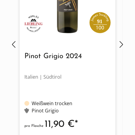
91
Pinot Grigio 2024
M
2
Italien | Südtirol
It
Weißwein trocken
Pinot Grigio
11,90 €*
pro Flasche
pro