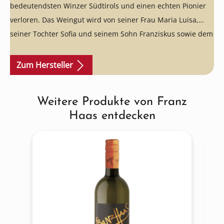
bedeutendsten Winzer Südtirols und einen echten Pionier
verloren. Das Weingut wird von seiner Frau Maria Luisa,
seiner Tochter Sofia und seinem Sohn Franziskus sowie dem
seit Jahren perfekt eingespielten Team weitergeführt.
Zum Hersteller
Weitere Produkte von Franz
Produktgalerie überspringen
Haas entdecken