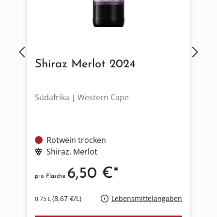
Shiraz Merlot 2024
Südafrika | Western Cape
F
Rotwein trocken
Shiraz
, Merlot
6,50 €*
pro Flasche
p
(8,67 €/L)
Lebensmittelangaben
0.75 L
0