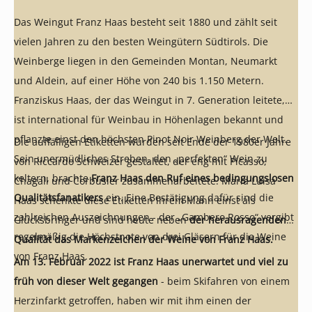
Das Weingut Franz Haas besteht seit 1880 und zählt seit
vielen Jahren zu den besten Weingütern Südtirols. Die
Weinberge liegen in den Gemeinden Montan, Neumarkt
und Aldein, auf einer Höhe von 240 bis 1.150 Metern.
Franziskus Haas, der das Weingut in 7. Generation leitete,
ist international für Weinbau in Höhenlagen bekannt und
pflanzte einst den höchsten Pinot Noir Weinberg der Welt.
Die auffälligen Etiketten wurden seit Ende der 1980er Jahre
Sein unermüdliches Streben, den „perfekten“ Wein zu
von Riccardo Schweizer gestaltet, der eng mit Picasso,
keltern, brachte
Franz Haas den Ruf eines bedingungslosen
Chagall und Corbusier zusammenarbeitete. Maria Luisa
Qualitätsfanatikers
ein. Eine Bestätigung dafür sind die
Haas schenkte diese Etiketten ihrem Mann einst als
zahlreichen Auszeichnungen - der „Gambero Rosso“ vergibt
Glücksbringer und sind heute neben
der herausragenden
regelmäßig die Höchstnote von drei Gläsern für die Weine
Qualität das Markenzeichen der Weine von Franz Haas.
von Franz Haas.
Am 13. Februar 2022 ist Franz Haas unerwartet und viel zu
früh von dieser Welt gegangen
- beim Skifahren von einem
Herzinfarkt getroffen, haben wir mit ihm einen der