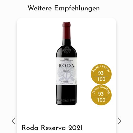
Weitere Empfehlungen
Produktgalerie überspringen
93
93
Roda Reserva 2021