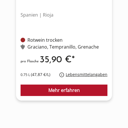
Spanien | Rioja
F
Rotwein trocken
Graciano
, Tempranillo
, Grenache
35,90 €*
pro Flasche
p
(47,87 €/L)
Lebensmittelangaben
0.75 L
0
Mehr erfahren