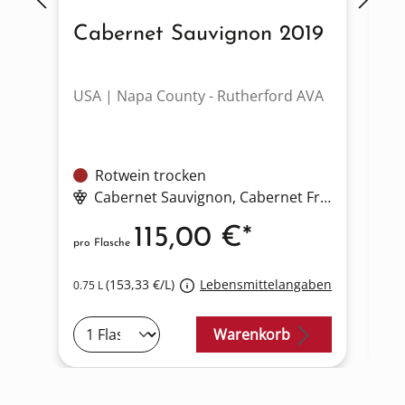
Cabernet Sauvignon 2019
R
USA | Napa County - Rutherford AVA
US
Rotwein trocken
Cabernet Sauvignon
, Cabernet Franc
115,00 €*
pro Flasche
pro
(153,33 €/L)
Lebensmittelangaben
0.75 L
0.7
Warenkorb