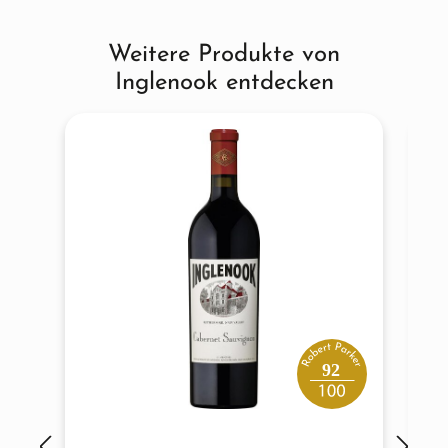
Weitere Produkte von
Produktgalerie überspringen
Inglenook entdecken
92