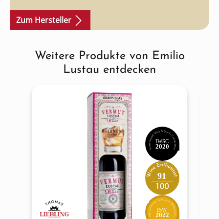
beeindruckt.
Zum Hersteller
Weitere Produkte von Emilio
Produktgalerie überspringen
Lustau entdecken
IWSC
2020
91
ISW
2022