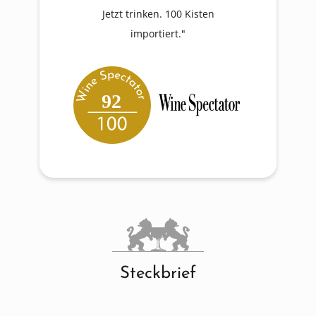
90
 Kisten
"
Steckbrief