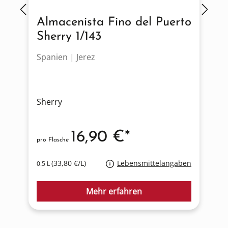
Almacenista Fino del Puerto
Sherry 1/143
Spanien | Jerez
S
Sherry
S
16,90 €*
pro Flasche
p
(33,80 €/L)
Lebensmittelangaben
0.5 L
0
Mehr erfahren