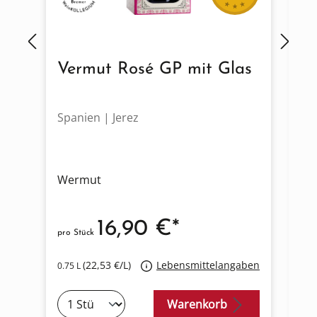
Vermut Rosé GP mit Glas
V
Spanien | Jerez
Sp
Wermut
W
16,90 €*
pro Stück
pro
(22,53 €/L)
Lebensmittelangaben
0.75 L
0.7
Warenkorb