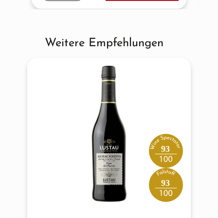
Weitere Empfehlungen
Produktgalerie überspringen
93
93