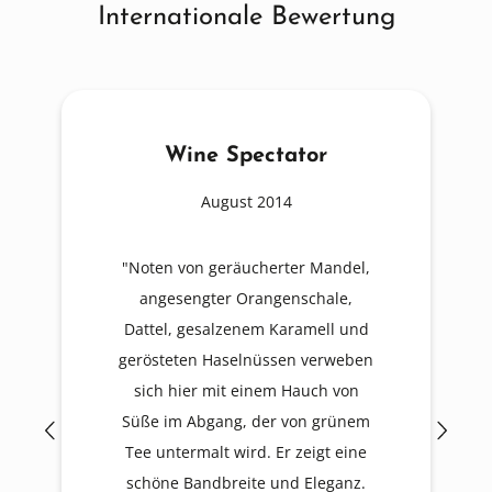
Internationale Bewertung
ator
Robert Parker
4
Februar 2007
ter Mandel,
"Der Rare Amontillado "Escuadrilla"
nschale,
ist ein mittelgroßer,
aramell und
bernsteinfarbener Wein mit einem
en verweben
trockenen, nussigen Charakter und
 Hauch von
ausgezeichnetem Griff."
von grünem
 zeigt eine
d Eleganz.