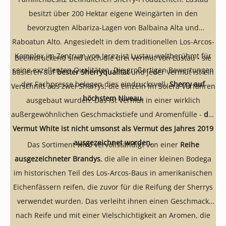
besitzt über 200 Hektar eigene Weingärten in den
bevorzugten Albariza-Lagen von Balbaina Alta und
Raboatun Alto. Angesiedelt in dem traditionellen Los-Arcos-
Komplex im Zentrum von Jerez ist Lustau weltberühmt für
Beeindruckend sind auch die drei Vermut von Lustau - sie
seine exzellenten Qualitäten. Die großartigen Bewertungen
basieren auf
bester Sherryqualität
und jeder Vermut ist ein
der Fachpresse belegen dies eindrucksvoll.
Sherry auf
Verschnitt aus zwei Sherrys, die einzeln im Solera Verfahren
höchstem Niveau.
ausgebaut wurden. Das ist Vermut in einer wirklich
außergewöhnlichen Geschmackstiefe und Aromenfülle -
der
Vermut White ist nicht umsonst als Vermut des Jahres 2019
ausgezeichnet worden.
Das Sortiment wird vervollständigt von einer
Reihe
ausgezeichneter Brandys
, die alle in einer kleinen Bodega
im historischen Teil des Los-Arcos-Baus in amerikanischen
Eichenfässern reifen, die zuvor für die Reifung der Sherrys
verwendet wurden. Das verleiht ihnen einen Geschmack
nach Reife und mit einer Vielschichtigkeit an Aromen, die