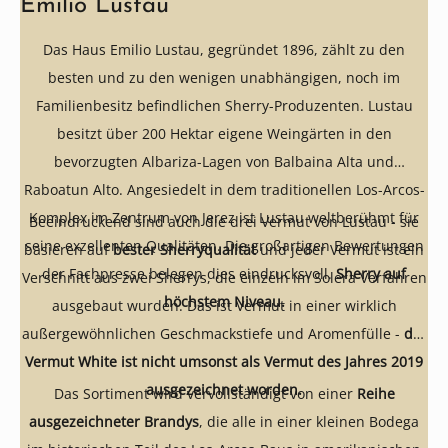
Emilio Lustau
Das Haus Emilio Lustau, gegründet 1896, zählt zu den
besten und zu den wenigen unabhängigen, noch im
Familienbesitz befindlichen Sherry-Produzenten. Lustau
besitzt über 200 Hektar eigene Weingärten in den
bevorzugten Albariza-Lagen von Balbaina Alta und
Raboatun Alto. Angesiedelt in dem traditionellen Los-Arcos-
Komplex im Zentrum von Jerez ist Lustau weltberühmt für
Beeindruckend sind auch die drei Vermut von Lustau - sie
seine exzellenten Qualitäten. Die großartigen Bewertungen
basieren auf
bester Sherryqualität
und jeder Vermut ist ein
der Fachpresse belegen dies eindrucksvoll.
Sherry auf
Verschnitt aus zwei Sherrys, die einzeln im Solera Verfahren
höchstem Niveau.
ausgebaut wurden. Das ist Vermut in einer wirklich
außergewöhnlichen Geschmackstiefe und Aromenfülle -
der
Vermut White ist nicht umsonst als Vermut des Jahres 2019
ausgezeichnet worden.
Das Sortiment wird vervollständigt von einer
Reihe
ausgezeichneter Brandys
, die alle in einer kleinen Bodega