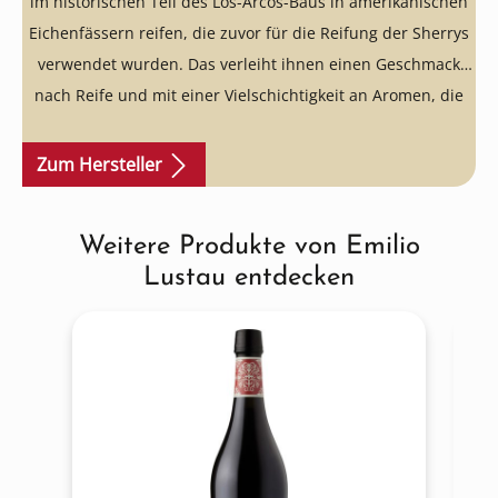
im historischen Teil des Los-Arcos-Baus in amerikanischen
Eichenfässern reifen, die zuvor für die Reifung der Sherrys
verwendet wurden. Das verleiht ihnen einen Geschmack
nach Reife und mit einer Vielschichtigkeit an Aromen, die
beeindruckt.
Zum Hersteller
Weitere Produkte von Emilio
Produktgalerie überspringen
Lustau entdecken