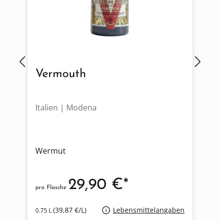
Vermouth
Italien | Modena
S
Wermut
29,90 €*
pro Flasche
p
(39,87 €/L)
Lebensmittelangaben
0.75 L
0