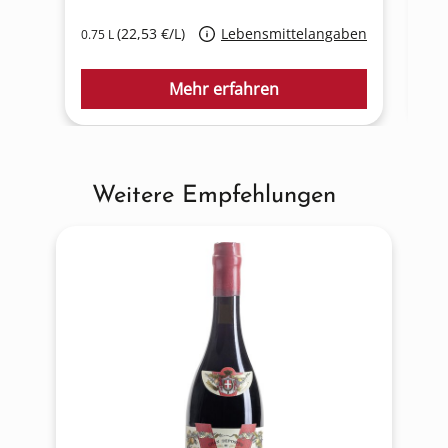
(22,53 €/L)
Lebensmittelangaben
0.75 L
0.7
Mehr erfahren
Weitere Empfehlungen
Produktgalerie überspringen