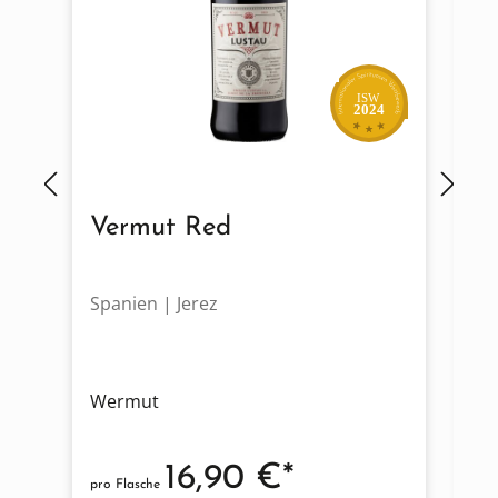
ISW
2024
Vermut Red
V
Spanien | Jerez
Sp
Wermut
W
16,90 €*
pro Flasche
pro