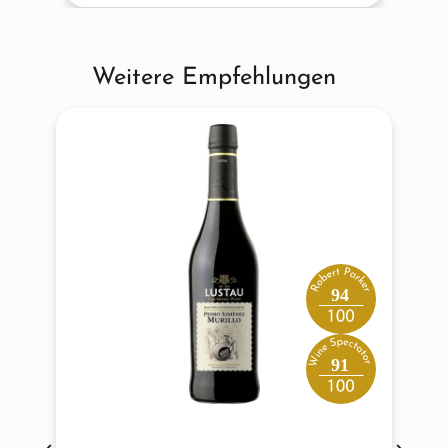
Weitere Empfehlungen
Produktgalerie überspringen
94
91