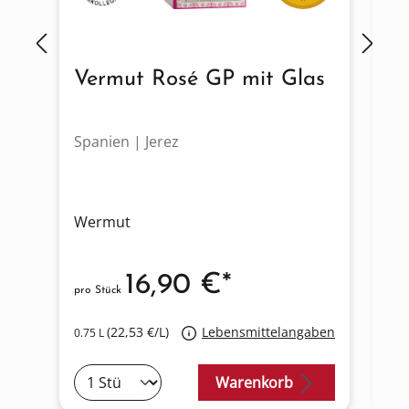
Vermut Rosé GP mit Glas
V
Spanien | Jerez
Sp
Wermut
W
16,90 €*
pro Stück
pro
(22,53 €/L)
Lebensmittelangaben
0.75 L
0.7
Warenkorb