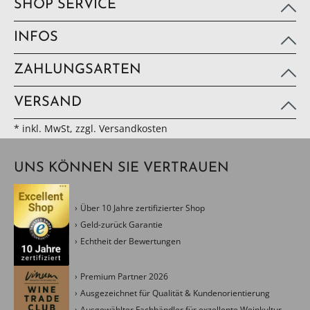
SHOP SERVICE
INFOS
ZAHLUNGSARTEN
VERSAND
* inkl. MwSt, zzgl. Versandkosten
UNS KÖNNEN SIE VERTRAUEN
Über 10 Jahre zertifizierter Shop
Geld-zurück Garantie
Echtheit der Bewertungen
Premium Partner 2026
Ausgezeichnet für Qualität & Kundenorientierung
Ausgewählter Fachhändler für exzellente Weinkultur