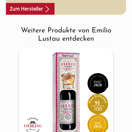
Zum Hersteller
Weitere Produkte von Emilio
Produktgalerie überspringen
Lustau entdecken
IWSC
2020
91
ISW
2022