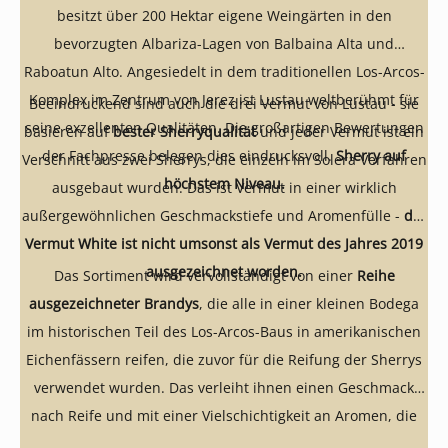
besitzt über 200 Hektar eigene Weingärten in den
bevorzugten Albariza-Lagen von Balbaina Alta und
Raboatun Alto. Angesiedelt in dem traditionellen Los-Arcos-
Komplex im Zentrum von Jerez ist Lustau weltberühmt für
Beeindruckend sind auch die drei Vermut von Lustau - sie
seine exzellenten Qualitäten. Die großartigen Bewertungen
basieren auf
bester Sherryqualität
und jeder Vermut ist ein
der Fachpresse belegen dies eindrucksvoll.
Sherry auf
Verschnitt aus zwei Sherrys, die einzeln im Solera Verfahren
höchstem Niveau.
ausgebaut wurden. Das ist Vermut in einer wirklich
außergewöhnlichen Geschmackstiefe und Aromenfülle -
der
Vermut White ist nicht umsonst als Vermut des Jahres 2019
ausgezeichnet worden.
Das Sortiment wird vervollständigt von einer
Reihe
ausgezeichneter Brandys
, die alle in einer kleinen Bodega
im historischen Teil des Los-Arcos-Baus in amerikanischen
Eichenfässern reifen, die zuvor für die Reifung der Sherrys
verwendet wurden. Das verleiht ihnen einen Geschmack
nach Reife und mit einer Vielschichtigkeit an Aromen, die
beeindruckt.