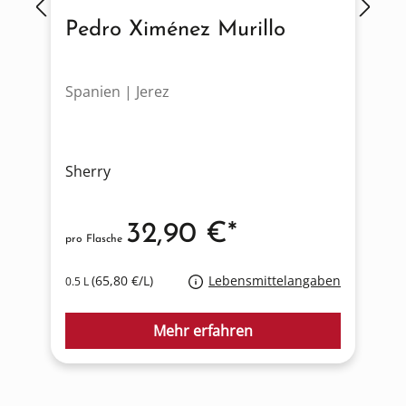
Pedro Ximénez Murillo
Spanien | Jerez
S
Sherry
S
32,90 €*
pro Flasche
p
(65,80 €/L)
Lebensmittelangaben
0.5 L
0
Mehr erfahren