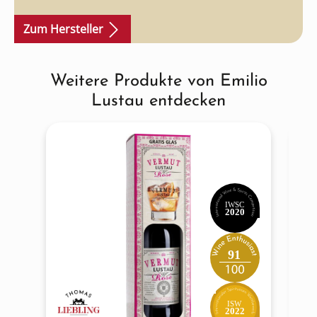
beeindruckt.
Zum Hersteller
Weitere Produkte von Emilio
Produktgalerie überspringen
Lustau entdecken
IWSC
2020
91
ISW
2022