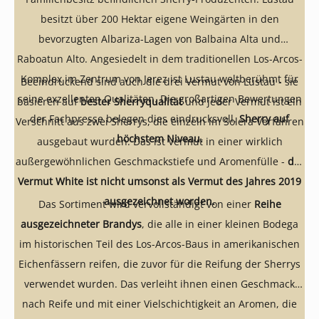
besitzt über 200 Hektar eigene Weingärten in den
bevorzugten Albariza-Lagen von Balbaina Alta und
Raboatun Alto. Angesiedelt in dem traditionellen Los-Arcos-
Komplex im Zentrum von Jerez ist Lustau weltberühmt für
Beeindruckend sind auch die drei Vermut von Lustau - sie
seine exzellenten Qualitäten. Die großartigen Bewertungen
basieren auf
bester Sherryqualität
und jeder Vermut ist ein
der Fachpresse belegen dies eindrucksvoll.
Sherry auf
Verschnitt aus zwei Sherrys, die einzeln im Solera Verfahren
höchstem Niveau.
ausgebaut wurden. Das ist Vermut in einer wirklich
außergewöhnlichen Geschmackstiefe und Aromenfülle -
der
Vermut White ist nicht umsonst als Vermut des Jahres 2019
ausgezeichnet worden.
Das Sortiment wird vervollständigt von einer
Reihe
ausgezeichneter Brandys
, die alle in einer kleinen Bodega
im historischen Teil des Los-Arcos-Baus in amerikanischen
Eichenfässern reifen, die zuvor für die Reifung der Sherrys
verwendet wurden. Das verleiht ihnen einen Geschmack
nach Reife und mit einer Vielschichtigkeit an Aromen, die