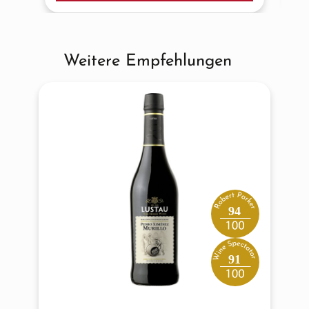
Weitere Empfehlungen
Produktgalerie überspringen
94
91