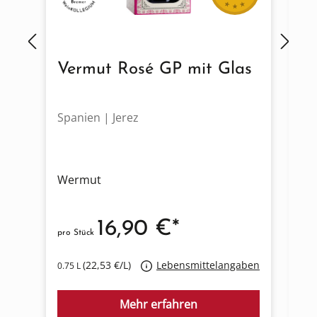
Vermut Rosé GP mit Glas
V
Spanien | Jerez
Sp
Wermut
W
16,90 €*
pro Stück
pro
(22,53 €/L)
Lebensmittelangaben
0.75 L
0.7
Mehr erfahren