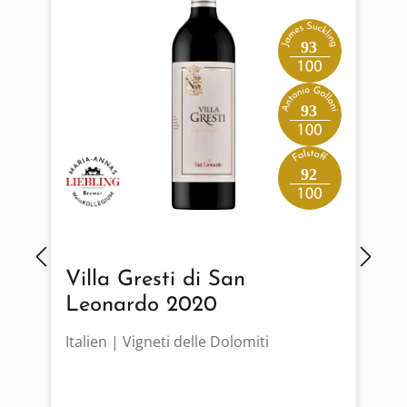
93
93
92
Villa Gresti di San
Leonardo 2020
Italien | Vigneti delle Dolomiti
F