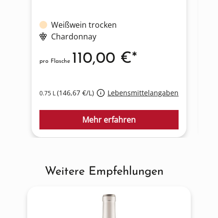
Weißwein trocken
Chardonnay
110,00 €*
pro Flasche
pro
(146,67 €/L)
Lebensmittelangaben
0.75 L
0.7
Mehr erfahren
Weitere Empfehlungen
Produktgalerie überspringen