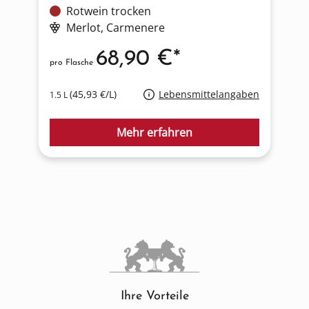
Rotwein trocken
Merlot
, Carmenere
68,90 €*
pro Flasche
p
(45,93 €/L)
Lebensmittelangaben
1.5 L
0
Mehr erfahren
Ihre Vorteile