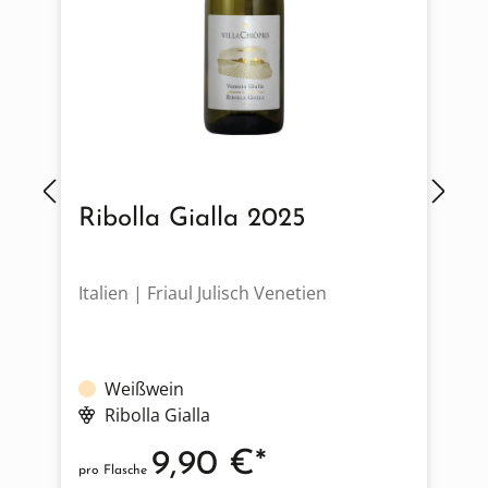
Ribolla Gialla 2025
Italien | Friaul Julisch Venetien
S
Weißwein
Ribolla Gialla
9,90 €*
pro Flasche
p