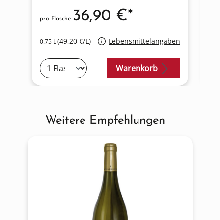
36,90 €*
pro Flasche
pro
(49,20 €/L)
Lebensmittelangaben
0.75 L
0.7
Warenkorb
Weitere Empfehlungen
Produktgalerie überspringen