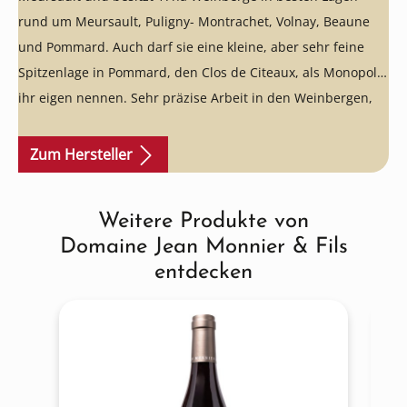
rund um Meursault, Puligny- Montrachet, Volnay, Beaune
und Pommard. Auch darf sie eine kleine, aber sehr feine
Spitzenlage in Pommard, den Clos de Citeaux, als Monopol
ihr eigen nennen. Sehr präzise Arbeit in den Weinbergen,
strenge Traubenselektion und die überragende Qualität auf
diesem Preisniveau sind einfach unschlagbar.
Ein echter
Zum Hersteller
Geheimtipp!
Weitere Produkte von
Produktgalerie überspringen
Domaine Jean Monnier & Fils
entdecken