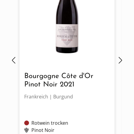
Bourgogne Côte d'Or
M
Pinot Noir 2021
2
Frankreich | Burgund
Fr
Rotwein trocken
Pinot Noir