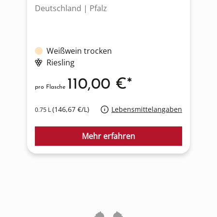
Deutschland | Pfalz
D
Weißwein trocken
Riesling
110,00 €*
pro Flasche
p
(146,67 €/L)
Lebensmittelangaben
0.75 L
0
Mehr erfahren