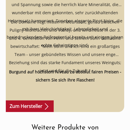
und Spannung sowie die herrlich klare Mineralität, die
wunderbar mit dem gekonnten, sehr zurückhaltenden
Holzeinsatz harmoniert. Daneben elegante Pinot Noirs, die
Die Domaine liegt mitten in Meursault, genau zwischen
mit ihrer Vielschichtigkeit, Lebendigkeit und
Puligny-Montrachet und Volnay, und wird heute in der 3.
beeindruckendem Reifepotential bereits seit einigen Jahren
und 4. Generation von Henri und seinem Sohn Guillaume
echte Geheimtipps sind.
bewirtschaftet: "Mein Sohn und ich sind ein großartiges
Team - unser gebündeltes Wissen und unsere enge
Beziehung sind das starke Fundament unseres Weinguts;
jetzt und für die Zukunft."
Burgund auf höchstem Niveau zu absolut fairen Preisen -
sichern Sie sich Ihre Flaschen!
Zum Hersteller
Weitere Produkte von
Produktgalerie überspringen