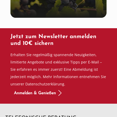
Wein aus der Pfalz
Jetzt zum Newsletter anmelden
und 10€ sichern
Erhalten Sie regelmäßig spannende Neuigkeiten,
limitierte Angebote und exklusive Tipps per E-Mail –
Sie erfahren es immer zuerst! Eine Abmeldung ist
jederzeit möglich. Mehr Informationen entnehmen Sie
unserer Datenschutzerklärung.
Anmelden & Genießen