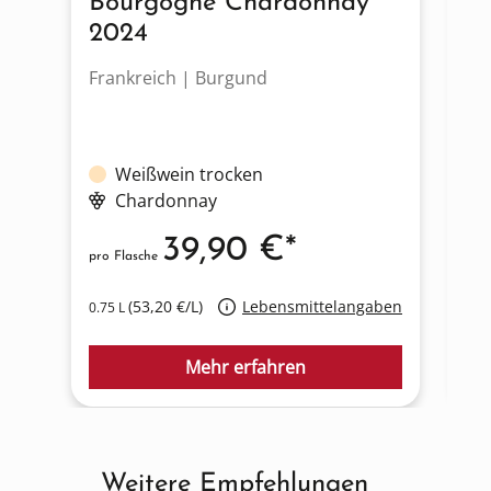
Bourgogne Chardonnay
M
2024
Frankreich | Burgund
Fr
Weißwein trocken
Chardonnay
39,90 €*
pro Flasche
pro
(53,20 €/L)
Lebensmittelangaben
0.75 L
0.7
Mehr erfahren
Weitere Empfehlungen
Produktgalerie überspringen