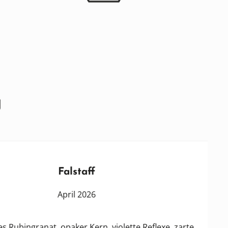
g
Falstaff
April 2026
granat, opaker Kern, violette Reflexe, zarte