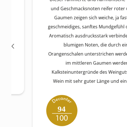
und Geschmacksnoten reifer roter und sch
Gaumen zeigen sich weiche, ja fast cremig
geschmeidiges, sanftes Mundgefühl ohne Tro
Aromatisch ausdrucksstark verbindet er die
blumigen Noten, die durch eine subti
Orangenschalen unterstrichen werden. Die Sa
im mittleren Gaumen werden durch 
Kalksteinuntergründe des Weinguts unterst
Wein mit sehr guter Länge und einer zurüc
94