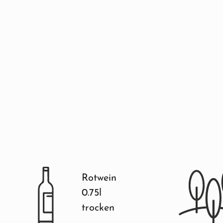
Rotwein
0.75l
trocken