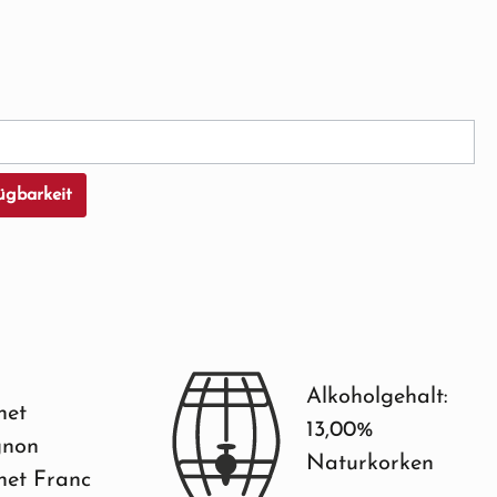
cht verfügbar.)
ügbarkeit
Alkoholgehalt:
net
13,00%
gnon
Naturkorken
net Franc