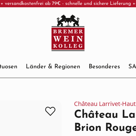
+ versandkostenfrei ab 79€ - schnelle und sichere Lieferung 
ituosen
Länder & Regionen
Besonderes
S
Château Larrivet-Haut
Château Lar
Brion Roug