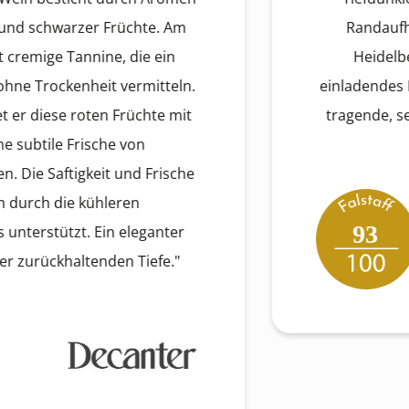
warzer Früchte. Am
Randaufhellung.
e Tannine, die ein
Heidelbeeren, e
ckenheit vermitteln.
einladendes Bukett. 
se roten Früchte mit
tragende, seidige T
le Frische von
harmo
ftigkeit und Frische
die kühleren
93
ützt. Ein eleganter
khaltenden Tiefe."