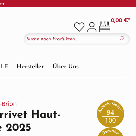
+++
0,00 €*
ALE
Hersteller
Über Uns
-Brion
94
rivet Haut-
e 2025