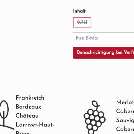
auswählen
Inhalt
0,75l
(Diese Option ist zurzeit ni
Ihre E-Mail
Benachrichtigung bei Verf
Frankreich
Merlot
Bordeaux
Caber
Château
Sauvi
Larrivet-Haut-
Caber