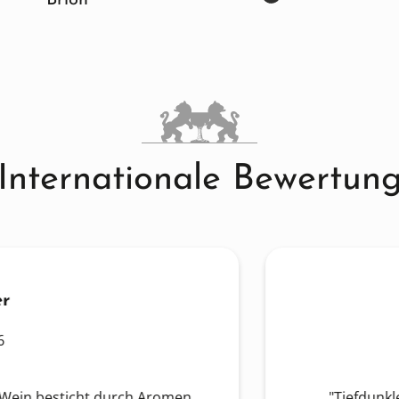
Brion
Internationale Bewertun
esticht durch Aromen
"Tiefdunkles Rubin