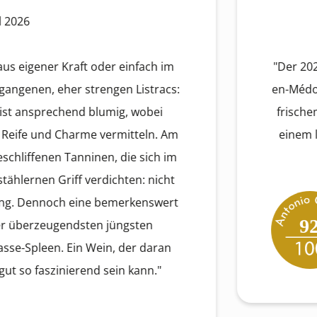
Kraft oder einfach im
"Der 2025er Chasse-Sp
r strengen Listracs:
en-Médoc. Intensive 
hend blumig, wobei
frischem Leder, Lakr
harme vermitteln. Am
einem lang anhalte
Tanninen, die sich im
ff verdichten: nicht
 eine bemerkenswert
92
endsten jüngsten
Ein Wein, der daran
ierend sein kann."