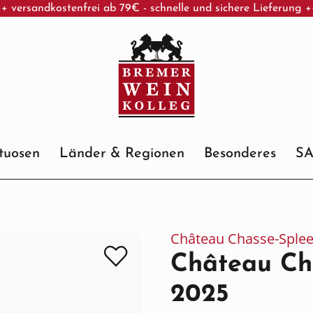
+ versandkostenfrei ab 79€ - schnelle und sichere Lieferung 
ituosen
Länder & Regionen
Besonderes
S
Château Chasse-Sple
Château Ch
2025