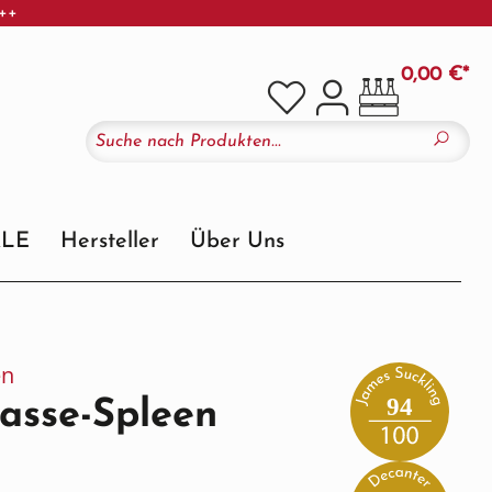
+++
0,00 €*
ALE
Hersteller
Über Uns
en
94
asse-Spleen