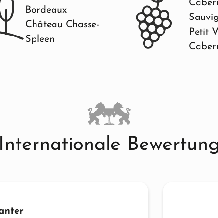
Caber
Bordeaux
Sauvi
Château Chasse-
Petit 
Spleen
Caber
Internationale Bewertun