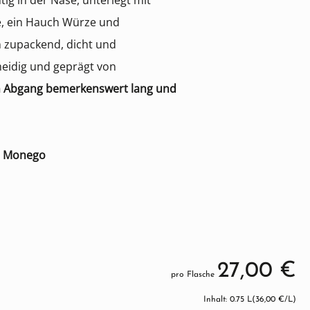
tig in der Nase, unterlegt mit
e, ein Hauch Würze und
 zupackend, dicht und
meidig und geprägt von
 Abgang bemerkenswert lang und
el Monego
27,00 €
pro Flasche
Inhalt: 0.75 L
(36,00 €/L)