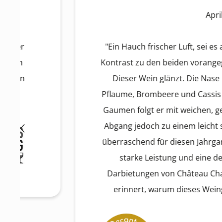
April 2026
"Ein Hauch frischer Luft, sei es aus eigener 
Kontrast zu den beiden vorangegangenen, ehe
Dieser Wein glänzt. Die Nase ist ansprec
Pflaume, Brombeere und Cassis Reife und C
Gaumen folgt er mit weichen, geschliffenen 
Abgang jedoch zu einem leicht stählernen Gri
überraschend für diesen Jahrgang. Dennoch
starke Leistung und eine der überzeug
Darbietungen von Château Chasse-Spleen. 
erinnert, warum dieses Weingut so faszin