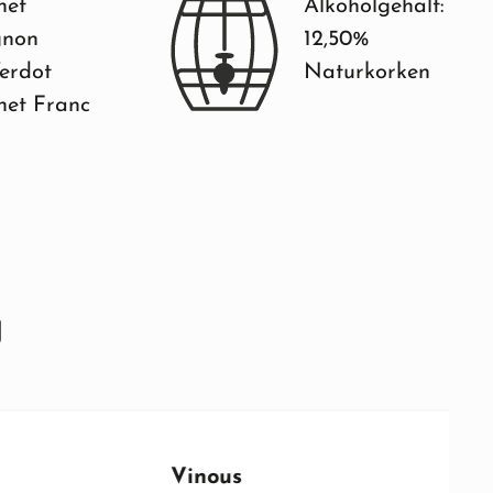
net
Alkoholgehalt:
gnon
12,50%
Verdot
Naturkorken
net Franc
g
Vinous