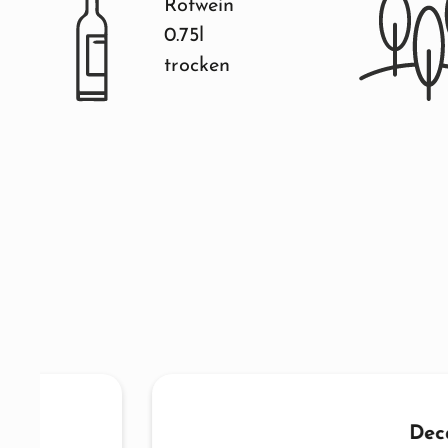
Rotwein
0.75l
trocken
Decanter