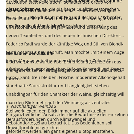
als solcher deklariert wurde -
die offizielle Geburtsstunde
„Evolution statt Revolution“, so lautet das Credo von
dieser Spitzenweine
, die bis heute Qualität versprechen.
Giampiero Bertolini, der heute das Team des Weinguts
Damit kann
Biondi-Santi mit Fug und Recht als "Schöpfer
Biondi-Santi leitet. Nach dem Erwerb des Weinguts durch
des Brunello di Montalcino"
bezeichnet werden!
Christopher Descours im Jahr 2017 und Ernennung des
neuen Teamleiters und des neuen technischen Direktors
Federico Radi wurde der künftige Weg und Stil von Biondi-
Santi nochmals neu geprüft. Man möchte „mit einem Auge
Die Säulen der Zukunft
in der Vergangenheit und dem Kopf in der Zukunft“
4 Schwerpunkte wurden bei Biondi-Santi gesetzt, um das
arbeiten, den ursprünglichen Stil von Tancredi und Franco
Weingut mit seiner einzigartigen Stilistik in die Zukunft zu
Biondi-Santi treu bleiben. Frische, moderater Alkoholgehalt,
führen.
standhafte Säurestruktur und Langlebigkeit stehen
unabdingbar für den Charakter der Weine, gleichzeitig will
man den Blick mehr auf den Weinberg als zentrales
1.
Nachhaltiger Weinbau
Stellwerk legen, den Blick immer auf die aktuellen
Ein ganzheitlicher Ansatz, der die Bedürfnisse der einzelnen
Herausforderungen durch Klimawandel und
Rebstandorte genau betrachtet. Das Bodenleben soll
Umweltprobleme gerichtet.
gefördert werden, ein ganz eigenes Biotop entstehen.