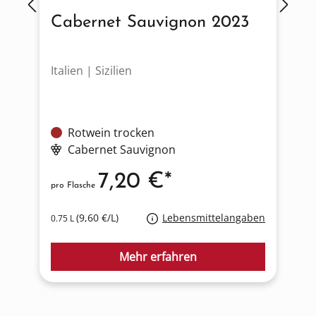
Cabernet Sauvignon 2023
Italien | Sizilien
U
Rotwein trocken
Cabernet Sauvignon
7,20 €*
pro Flasche
p
(9,60 €/L)
Lebensmittelangaben
0.75 L
0
Mehr erfahren