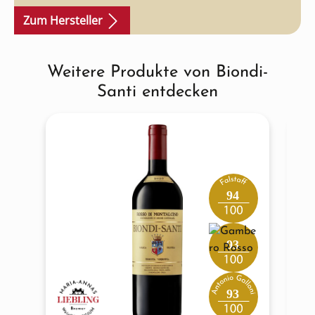
Zum Hersteller
Weitere Produkte von Biondi-
Produktgalerie überspringen
Santi entdecken
94
93
93