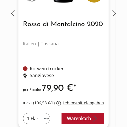
Rosso di Montalcino 2020
B
2
Italien | Toskana
It
Rotwein trocken
Sangiovese
79,90 €*
pro Flasche
pro
(106,53 €/L)
Lebensmittelangaben
0.75 L
0.7
Warenkorb