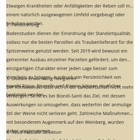
Etwaigen Krankheiten oder Anfälligkeiten der Reben soll mit
einem natürlich ausgewogenen Umfeld vorgebeugt oder
behoben werden.
2.
Parzellierung
Bodenstudien dienen der Einordnung der Standortqualität,
sodass nur die besten Parzellen als Traubenlieferant für die
Spitzenweine genutzt werden. Seit 2019 wird bewusst ein
getrennter Ausbau einzelner Parzellen gefördert, um den
einzigartigen Charakter einer jeden Lage besser zum
Vorschein zu bringen. Ausdruck von Persönlichkeit von
3.
Globale Erwärmung navigieren
sowohl Rosso, Brunello und Riserva können deutlicher
Der Klimawandel lässt sich in der Landwirtschaft nicht mehr
bestimmt werden.
verbergen. So ist es bei Biondi-Santi das Ziel, mit dessen
Auswirkungen so umzugehen, dass weiterhin der anmutige
Stil der Weine nicht verloren geht. Zahlreiche Maßnahmen
mit besonderem Augenmerk auf den Weinberg, wurden
daher vorgenommen.
4.
Neue massale Selektion