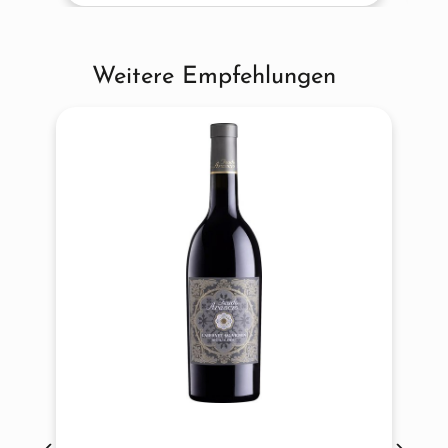
Weitere Empfehlungen
Produktgalerie überspringen