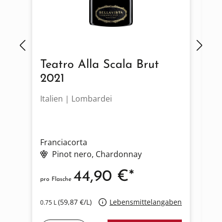
Teatro Alla Scala Brut
A
2021
A
Italien | Lombardei
It
Franciacorta
Fr
Pinot nero
, Chardonnay
44,90 €*
pro Flasche
pro
(59,87 €/L)
Lebensmittelangaben
0.75 L
0.7