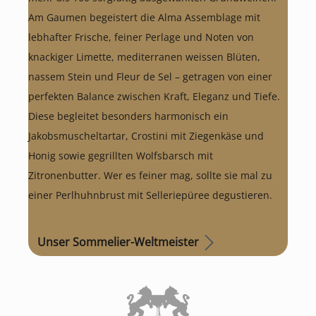
Am Gaumen begeistert die Alma Assemblage mit
lebhafter Frische, feiner Perlage und Noten von
knackiger Limette, mediterranen weissen Blüten,
nassem Stein und Fleur de Sel – getragen von einer
perfekten Balance zwischen Kraft, Eleganz und Tiefe.
Diese begleitet besonders harmonisch ein
Jakobsmuscheltartar, Crostini mit Ziegenkäse und
Honig sowie gegrillten Wolfsbarsch mit
Zitronenbutter. Wer es feiner mag, sollte sie mal zu
einer Perlhuhnbrust mit Selleriepüree degustieren.
Unser Sommelier-Weltmeister