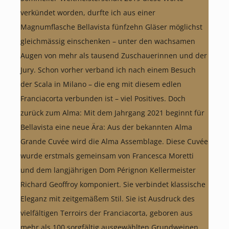
verkündet worden, durfte ich aus einer
Magnumflasche Bellavista fünfzehn Gläser möglichst
gleichmässig einschenken – unter den wachsamen
Augen von mehr als tausend Zuschauerinnen und der
Jury. Schon vorher verband ich nach einem Besuch
der Scala in Milano – die eng mit diesem edlen
Franciacorta verbunden ist – viel Positives. Doch
zurück zum Alma: Mit dem Jahrgang 2021 beginnt für
Bellavista eine neue Ära: Aus der bekannten Alma
Grande Cuvée wird die Alma Assemblage. Diese Cuvée
wurde erstmals gemeinsam von Francesca Moretti
und dem langjährigen Dom Pérignon Kellermeister
Richard Geoffroy komponiert. Sie verbindet klassische
Eleganz mit zeitgemäßem Stil. Sie ist Ausdruck des
vielfältigen Terroirs der Franciacorta, geboren aus
mehr als 100 sorgfältig ausgewählten Grundweinen.