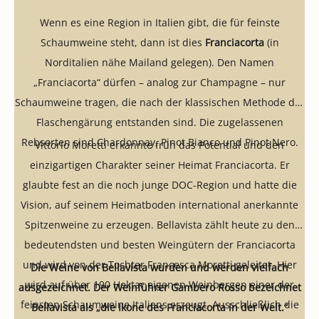
Wenn es eine Region in Italien gibt, die für feinste
Schaumweine steht, dann ist dies
Franciacorta
(in
Norditalien nähe Mailand gelegen). Den Namen
„Franciacorta“ dürfen – analog zur Champagne – nur
Schaumweine tragen, die nach der klassischen Methode der
Flaschengärung entstanden sind. Die zugelassenen
Rebsorten sind Chardonnay, Pinot Bianco und Pinot Nero.
Vittorio Moretti erkannte früh das Potential und den
einzigartigen Charakter seiner Heimat Franciacorta. Er
glaubte fest an die noch junge DOC-Region und hatte die
Vision, auf seinem Heimatboden international anerkannte
Spitzenweine zu erzeugen. Bellavista zählt heute zu den
bedeutendsten und besten Weingütern der Franciacorta
und wird von der Tochter Francesca Moretti geleitet. Hier
Die Weine von Bellavista wurden und werden vielfach
wird auf über 190 Hektar eigenen Weinbergen einer der
ausgezeichnet. Der Weinführer Gambero Rosso bezeichnet
feinsten Schaumweine Italiens erzeugt. Ausschließlich die
Bellavista als „die Ikone des Franciacorta in der Welt.“