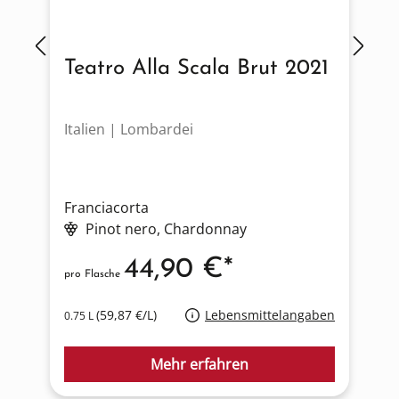
Teatro Alla Scala Brut 2021
Italien | Lombardei
I
Franciacorta
F
Pinot nero
, Chardonnay
44,90 €*
pro Flasche
p
(59,87 €/L)
Lebensmittelangaben
0.75 L
0
Mehr erfahren