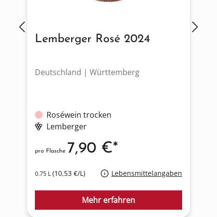
Lemberger Rosé 2024
Deutschland | Württemberg
F
Roséwein trocken
Lemberger
7,90 €*
pro Flasche
p
(10,53 €/L)
Lebensmittelangaben
0.75 L
0
Mehr erfahren