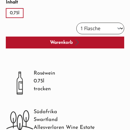
auswählen
Inhalt
0,75l
Warenkorb
Roséwein
0.75l
trocken
Südafrika
Swartland
Allesverloren Wine Estate