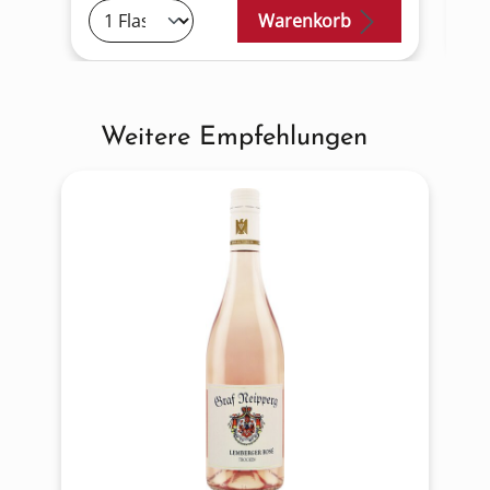
Warenkorb
Weitere Empfehlungen
Produktgalerie überspringen