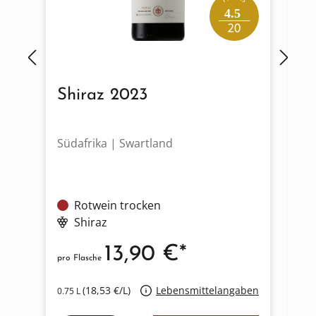
4.5
Shiraz 2023
F
Südafrika | Swartland
Sü
Rotwein trocken
Po
Shiraz
13,90 €*
pro Flasche
pro
(18,53 €/L)
Lebensmittelangaben
0.75 L
0.7