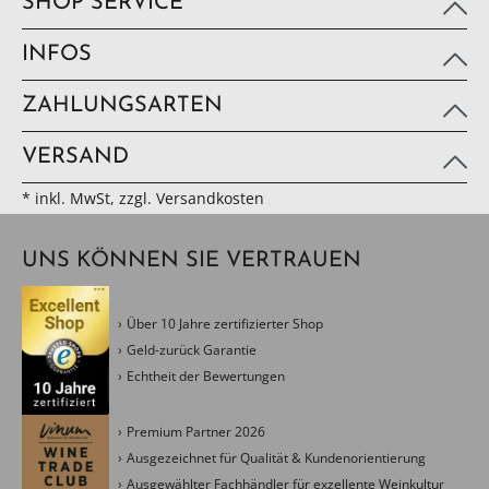
SHOP SERVICE
INFOS
ZAHLUNGSARTEN
VERSAND
* inkl. MwSt, zzgl. Versandkosten
UNS KÖNNEN SIE VERTRAUEN
Über 10 Jahre zertifizierter Shop
Geld-zurück Garantie
Echtheit der Bewertungen
Premium Partner 2026
Ausgezeichnet für Qualität & Kundenorientierung
Ausgewählter Fachhändler für exzellente Weinkultur