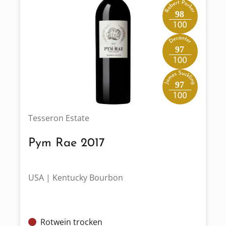
98
97
97
Tesseron Estate
Pym Rae 2017
USA | Kentucky Bourbon
Rotwein trocken