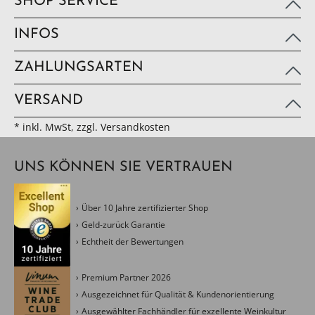
SHOP SERVICE
INFOS
ZAHLUNGSARTEN
VERSAND
* inkl. MwSt, zzgl. Versandkosten
UNS KÖNNEN SIE VERTRAUEN
Über 10 Jahre zertifizierter Shop
Geld-zurück Garantie
Echtheit der Bewertungen
Premium Partner 2026
Ausgezeichnet für Qualität & Kundenorientierung
Ausgewählter Fachhändler für exzellente Weinkultur