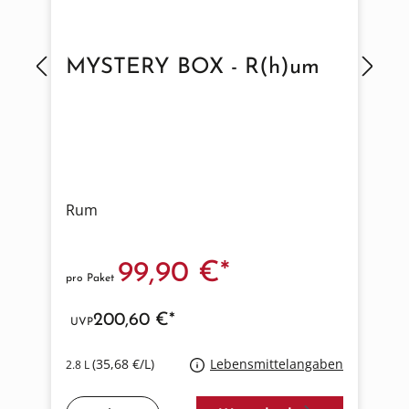
MYSTERY BOX - R(h)um
Rum
99,90 €*
pro Paket
p
200,60 €*
UVP
(35,68 €/L)
Lebensmittelangaben
2.8 L
4