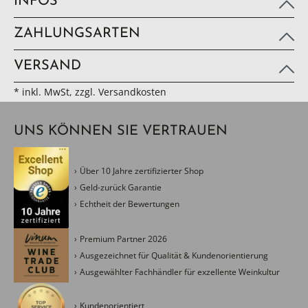
INFOS
ZAHLUNGSARTEN
VERSAND
* inkl. MwSt, zzgl. Versandkosten
UNS KÖNNEN SIE VERTRAUEN
Über 10 Jahre zertifizierter Shop
Geld-zurück Garantie
Echtheit der Bewertungen
Premium Partner 2026
Ausgezeichnet für Qualität & Kundenorientierung
Ausgewählter Fachhändler für exzellente Weinkultur
Kundenorientiert