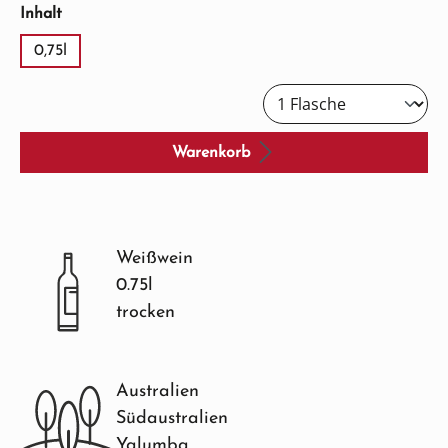
auswählen
Inhalt
0,75l
Warenkorb
Weißwein
0.75l
trocken
Australien
Südaustralien
Yalumba