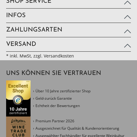
SHOP SERVICE
INFOS
ZAHLUNGSARTEN
VERSAND
* inkl. MwSt, zzgl. Versandkosten
UNS KÖNNEN SIE VERTRAUEN
Über 10 Jahre zertifizierter Shop
Geld-zurück Garantie
Echtheit der Bewertungen
Premium Partner 2026
Ausgezeichnet für Qualität & Kundenorientierung
Ausgewählter Fachhändler für exzellente Weinkultur