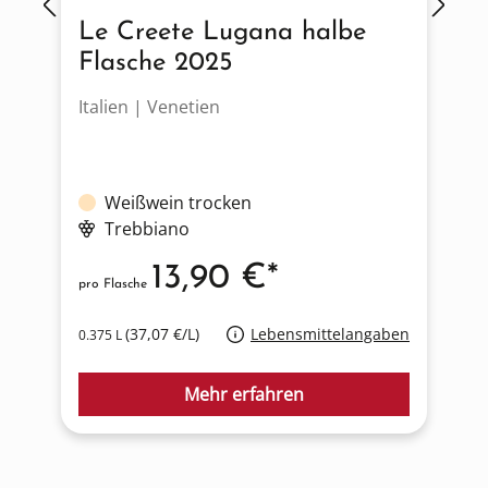
Le Creete Lugana halbe
Flasche 2025
Italien | Venetien
F
Weißwein trocken
Trebbiano
13,90 €*
pro Flasche
p
(37,07 €/L)
Lebensmittelangaben
0.375 L
0
Mehr erfahren