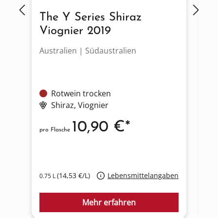
The Y Series Shiraz
E
Viognier 2019
2
Australien | Südaustralien
Au
Rotwein trocken
Shiraz
, Viognier
10,90 €*
pro Flasche
pro
U
(14,53 €/L)
Lebensmittelangaben
0.75 L
0.7
Mehr erfahren