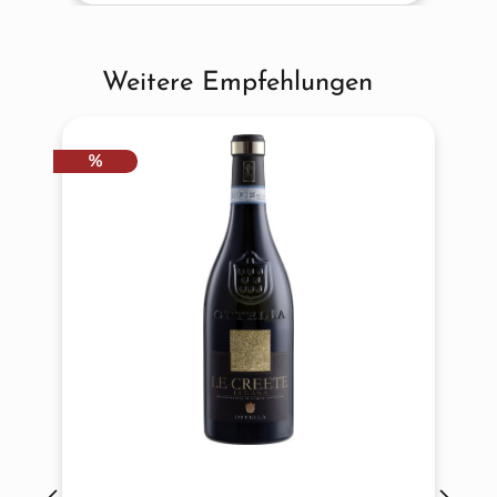
Weitere Empfehlungen
Produktgalerie überspringen
RABATT
%