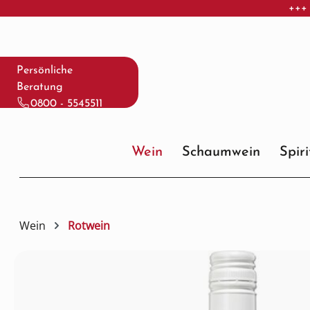
+++ 
 Hauptinhalt springen
Zur Suche springen
Zur Hauptnavigation springen
Persönliche
Beratung
0800 - 5545511
Wein
Schaumwein
Spir
Wein
Rotwein
Bildergalerie überspringen