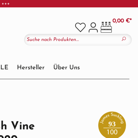
r +++
0,00 €*
ALE
Hersteller
Über Uns
93
sh Vine