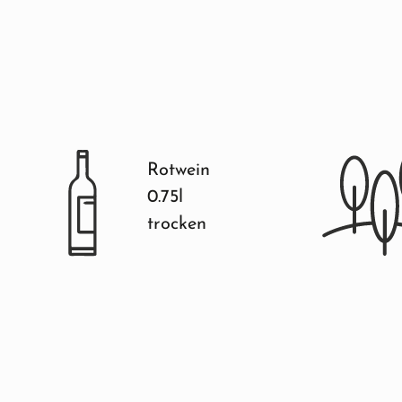
Rotwein
0.75l
trocken