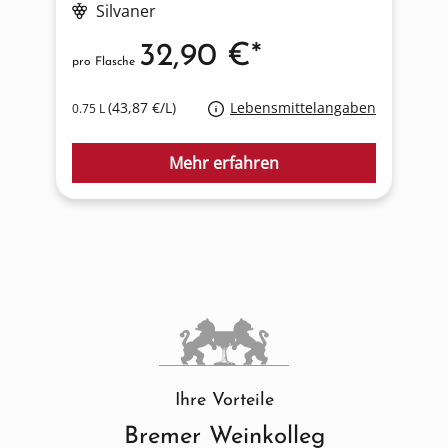
Silvaner
32,90 €*
pro Flasche
p
(43,87 €/L)
Lebensmittelangaben
0.75 L
0
Mehr erfahren
Ihre Vorteile
Bremer Weinkolleg