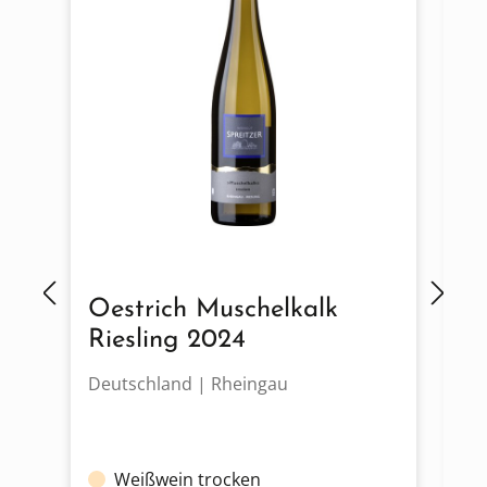
Oestrich Muschelkalk
O
Riesling 2024
K
Deutschland | Rheingau
De
Weißwein trocken