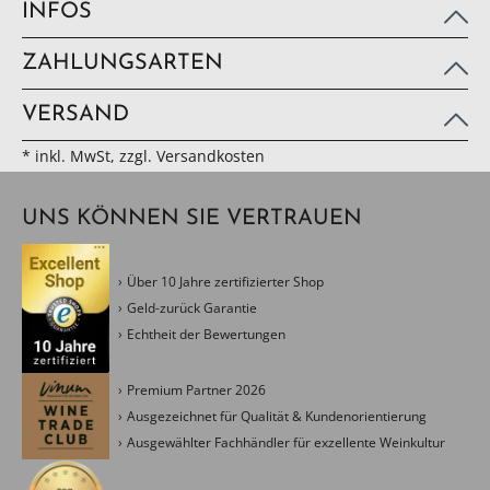
INFOS
ZAHLUNGSARTEN
VERSAND
* inkl. MwSt, zzgl. Versandkosten
UNS KÖNNEN SIE VERTRAUEN
Über 10 Jahre zertifizierter Shop
Geld-zurück Garantie
Echtheit der Bewertungen
Premium Partner 2026
Ausgezeichnet für Qualität & Kundenorientierung
Ausgewählter Fachhändler für exzellente Weinkultur