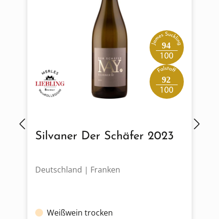
94
92
Silvaner Der Schäfer 2023
Deutschland | Franken
I
Weißwein trocken