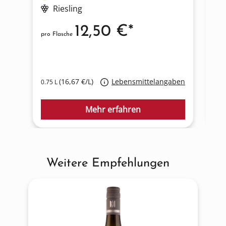
Riesling
12,50 €*
pro Flasche
pro
(16,67 €/L)
Lebensmittelangaben
0.75 L
0.7
Mehr erfahren
Weitere Empfehlungen
Produktgalerie überspringen