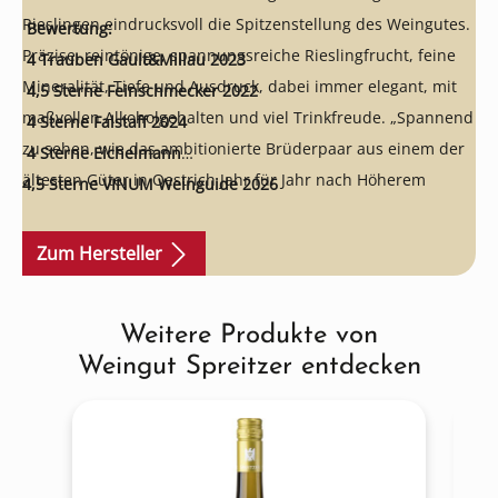
Rieslingen eindrucksvoll die Spitzenstellung des Weingutes.
Bewertung:
Präzise, reintönige, spannungsreiche Rieslingfrucht, feine
4 Trauben Gault&Millau 2023
Mineralität, Tiefe und Ausdruck, dabei immer elegant, mit
4,5 Sterne Feinschmecker 2022
maßvollen Alkoholgehalten und viel Trinkfreude. „Spannend
4 Sterne Falstaff 2024
zu sehen, wie das ambitionierte Brüderpaar aus einem der
4 Sterne Eichelmann
ältesten Güter in Oestrich Jahr für Jahr nach Höherem
4,5 Sterne VINUM Weinguide 2026
strebt.“ (Der Feinschmecker).
Zum Hersteller
Weitere Produkte von
Produktgalerie überspringen
Weingut Spreitzer entdecken