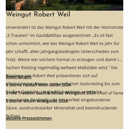
Weingut Robert Weil
Unverändert ist das Weingut Robert Weil mit der Höchstnote
„5 Trauben“ im Gault&Millau ausgezeichnet: „Es ist fast
schon unheimlich, wie das Weingut Robert Weil es Jahr für
Jahr schafft, allen jahrgangsbedingten Unterschieden zum
Trotz, Weine von solchem Format zu erzeugen und damit in
Sachen Riesling regelmäßig weltweit Maßstäbe setzt.“ Die
Rieslinge von Robert Weil präsentieren sich auf
Bewertungen
allerhöchstem Niveau, vom einfachen Gutsriesling bis zum
5 Sterne Falstaff Wein Guide 2024
Großen Gewächs. Unglaublich präzise, reintönige,
5 rote Trauben Gault & Millau Weinguide 2024
-
Hall of Fame
zupackende Rieslingfrucht mit perfekt eingebundener
5 Sterne Vinum Weinguide 2026
Säure, ausdrucksstarker Mineralität und beeindruckende
Brillanz.
aktuelle Pressestimmen