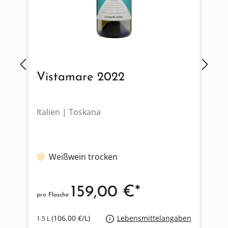
Vistamare 2022
Italien | Toskana
D
Weißwein trocken
159,00 €*
pro Flasche
p
(106,00 €/L)
Lebensmittelangaben
1.5 L
0