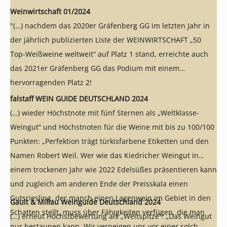
Weinwirtschaft 01/2024
"(…) nachdem das 2020er Gräfenberg GG im letzten Jahr in
der jährlich publizierten Liste der WEINWIRTSCHAFT „50
Top-Weißweine weltweit“ auf Platz 1 stand, erreichte auch
das 2021er Gräfenberg GG das Podium mit einem
hervorragenden Platz 2!
falstaff WEIN GUIDE DEUTSCHLAND 2024
(…) wieder Höchstnote mit fünf Sternen als „Weltklasse-
Weingut“ und Höchstnoten für die Weine mit bis zu 100/100
Punkten: „Perfektion trägt türkisfarbene Etiketten und den
Namen Robert Weil. Wer wie das Kiedricher Weingut in
einem trockenen Jahr wie 2022 Edelsüßes präsentieren kann
und zugleich am anderen Ende der Preisskala einen
Gutsriesling, der manch einen Lagenwein im Gebiet in den
Gault & Millau Weinguide Deutschland 2024
Schatten stellt, muss über Fähigkeiten verfügen, die man
(…) erneut Höchstbewertung als „Weltspitze“: „Das Weingut
nur bestaunen kann. Wir verneigen uns vor einer solch –