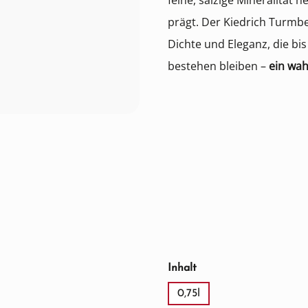
feine, salzige Mineralität h
prägt. Der Kiedrich Turmb
Dichte und Eleganz, die bi
bestehen bleiben –
ein wah
auswählen
Inhalt
0,75l