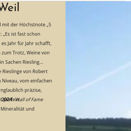
Weil
l mit der Höchstnote „5
 „Es ist fast schon
s Jahr für Jahr schafft,
n zum Trotz, Weine von
n Sachen Riesling
m Niveau, vom einfachen
nglaublich präzise,
t perfekt
e 2024
-
Hall of Fame
Mineralität und