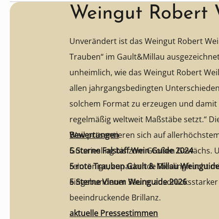
Weingut Robert 
Unverändert ist das Weingut Robert Wei
Trauben“ im Gault&Millau ausgezeichnet:
unheimlich, wie das Weingut Robert Weil e
allen jahrgangsbedingten Unterschiede
solchem Format zu erzeugen und damit i
regelmäßig weltweit Maßstäbe setzt.“ Die Rieslinge von Robert
Weil präsentieren sich auf allerhöchste
Bewertungen
Gutsriesling bis zum Großen Gewächs. U
5 Sterne Falstaff Wein Guide 2024
reintönige, zupackende Rieslingfrucht mi
5 rote Trauben Gault & Millau Weinguid
eingebundener Säure, ausdrucksstarker 
5 Sterne Vinum Weinguide 2026
beeindruckende Brillanz.
aktuelle Pressestimmen