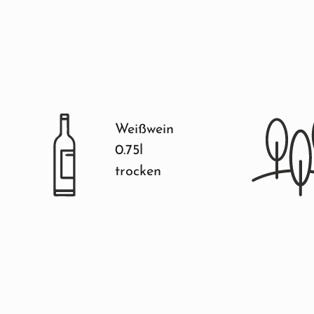
Weißwein
0.75l
trocken