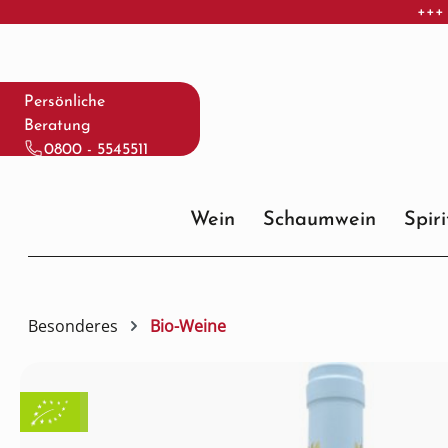
+++ 
 Hauptinhalt springen
Zur Suche springen
Zur Hauptnavigation springen
Persönliche
Beratung
0800 - 5545511
Wein
Schaumwein
Spir
Besonderes
Bio-Weine
Bildergalerie überspringen