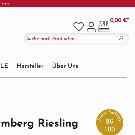
r +++
0,00 €*
ALE
Hersteller
Über Uns
96
rmberg Riesling