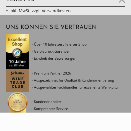
* inkl. MwSt, zzgl. Versandkosten
UNS KÖNNEN SIE VERTRAUEN
Über 10 Jahre zertifizierter Shop
Geld-zurück Garantie
Echtheit der Bewertungen
Premium Partner 2026
Ausgezeichnet für Qualität & Kundenorientierung
Ausgewählter Fachhändler für exzellente Weinkultur
Kundenorientiert
Kompetenter Service
Kreativ & Modern