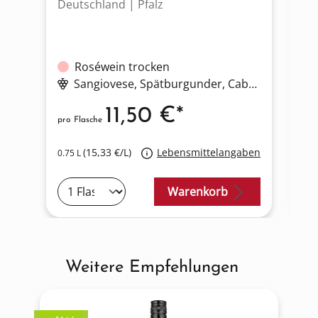
Deutschland | Pfalz
De
Roséwein trocken
Sangiovese
, Spätburgunder
, Cabernet Sauvignon
11,50 €*
pro Flasche
pro
(15,33 €/L)
Lebensmittelangaben
0.75 L
0.7
Warenkorb
Weitere Empfehlungen
Produktgalerie überspringen