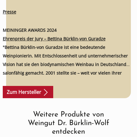
Presse
MEININGER AWARDS 2024
Ehrenpreis der Jury – Bettina Bürklin-von Guradze
"Bettina Bürklin-von Guradze ist eine bedeutende
Weinpionierin. Mit Entschlossenheit und unternehmerischer
Vision hat sie den biodynamischen Weinbau in Deutschland
salonfähig gemacht. 2001 stellte sie – weit vor vielen ihrer
Winzerkollegen und -kolleginnen – das legendäre Weingut Dr.
Bürklin-Wolf auf biodynamischen Weinbau um. Das Weingut in
Zum Hersteller
der Pfalz verfügt heute über ein gesundes und stabiles
Ökosystem. Mit ihrer kompromisslosen Entscheidung für
Weitere Produkte von
Produktgalerie überspringen
Qualität und Mengenregulierung war Bettina Bürklin-von
Weingut Dr. Bürklin-Wolf
Guradze ihrer Zeit weit voraus. Ihre Rieslinge zählen heute zu
entdecken
den besten der Welt."