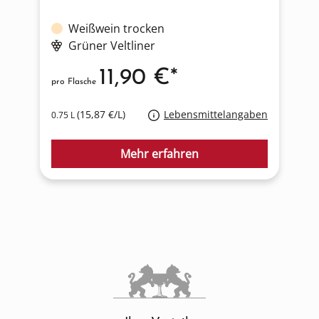
Weißwein trocken
Grüner Veltliner
11,90 €*
pro Flasche
p
(15,87 €/L)
Lebensmittelangaben
0.75 L
0
Mehr erfahren