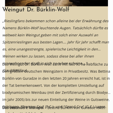
Weingut Dr. Bürklin-Wolf
„Rieslingfans bekommen schon alleine bei der Erwähnung des
Namens Bürklin-Wolf leuchtende Augen. Tatsächlich dürfte es
weltweit kein Weingut geben mit solch einer Auswahl an
Spitzenrieslingen aus besten Lagen…. Jahr für Jahr schafft man
es, eine unangestrengte, spielerische Leichtigkeit in den
Weinen wirken zu lassen, sodass diese bei aller ihnen
innewohnenden Kraft in sich zu ruhen scheine….“
Das Weingut Dr. Bürklin-Wolf zählt mit fast 90 ha Rebfläche zu
(Gault&Millau).
den größten deutschen Weingütern in Privatbesitz. Was Bettina
Bürklin-von Guradze in den letzten 20 Jahren erreicht hat, ist in
der Tat bemerkenswert. Von der kompletten Umstellung auf
biodynamischen Weinbau (mit der Zertifizierung durch Biodyvin
im Jahr 2005) bis zur neuen Einteilung der Weine in Gutsweine,
Ortslagen‚ "Premier Cru" (P.C.)- und "Grand Cru" (G.C.)-Lagen,
Das besondere Monopol
– Bettina Bürklin-von Guradze leitet