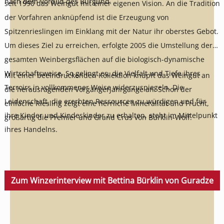
nach dem Vorbild des Burgund.
seit 1990 das Weingut mit einer eigenen Vision. An die Tradition
der Vorfahren anknüpfend ist die Erzeugung von
Spitzenrieslingen im Einklang mit der Natur ihr oberstes Gebot.
Um dieses Ziel zu erreichen, erfolgte 2005 die Umstellung der
gesamten Weinbergsflächen auf die biologisch-dynamische
Wirtschaftsweise. So gelingt es, die Vielfalt und Tiefe ihres
Mit einer beeindruckenden Kollektion knüpft das Weingut an
Terroirs in vollkommener Weise widerzuspiegeln. Die
die herausragenden Vorgängerjahrgänge an. Schon der
Leidenschaft, die ererbten Ressourcen zu würdigen und für
einfache Riesling zeigt eine herrliche Mineralität und Frucht,
ihre Kinder und Kindeskinder zu erhalten, steht im Mittelpunkt
großartig die Premier und Grand Crus von Bürklin-Wolf.
ihres Handelns.
Zum Winzerinterview mit Bettina Bürklin von Guradze