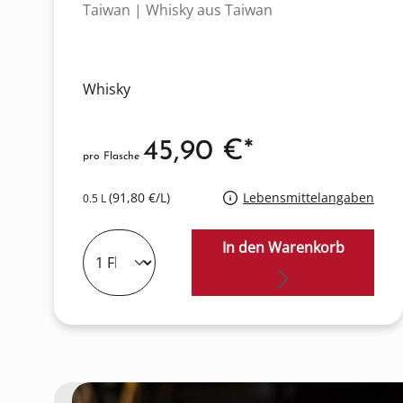
Taiwan | Whisky aus Taiwan
Whisky
45,90 €*
pro Flasche
(91,80 €/L)
Lebensmittelangaben
0.5 L
In den Warenkorb