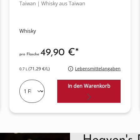
Taiwan | Whisky aus Taiwan
Whisky
49,90 €*
pro Flasche
(71,29 €/L)
Lebensmittelangaben
0.7 L
In den Warenkorb