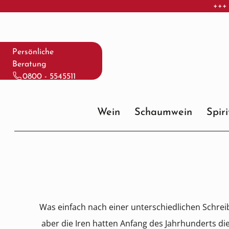
+++ 
 Hauptinhalt springen
Zur Suche springen
Zur Hauptnavigation springen
Persönliche
Beratung
0800 - 5545511
Wein
Schaumwein
Spir
Was einfach nach einer unterschiedlichen Schrei
aber die Iren hatten Anfang des Jahrhunderts d