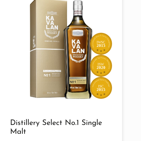
IWSC
2015
ISW
2020
ISC
2015
Distillery Select No.1 Single
Malt