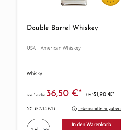
Double Barrel Whiskey
USA | American Whiskey
Whisky
36,50 €*
51,90 €*
pro Flasche
UVP
(52,14 €/L)
Lebensmittelangaben
0.7 L
In den Warenkorb