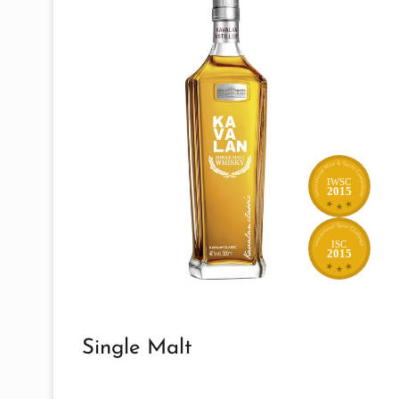
IWSC
2015
ISC
2015
Single Malt