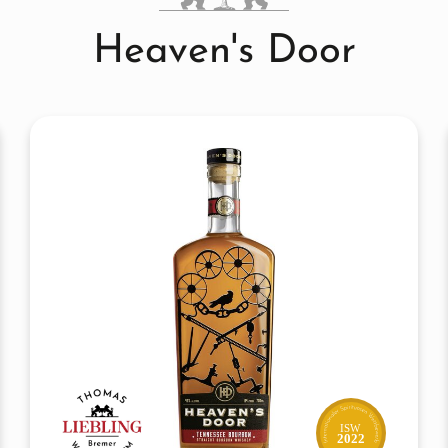
Heaven's Door
ISW
2022