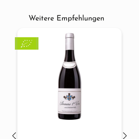
Weitere Empfehlungen
Produktgalerie überspringen