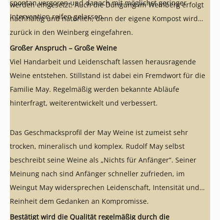
spontan vergoren und danach mit möglichst geringer
werden eingesetzt. Auch die Düngung im Weinberg erfolgt
Intervention reifen gelassen.
nachhaltig und natürlich, denn der eigene Kompost wird
zurück in den Weinberg eingefahren.
Großer Anspruch – Große Weine
Viel Handarbeit und Leidenschaft lassen herausragende
Weine entstehen. Stillstand ist dabei ein Fremdwort für die
Familie May. Regelmäßig werden bekannte Abläufe
hinterfragt, weiterentwickelt und verbessert.
Das Geschmacksprofil der May Weine ist zumeist sehr
trocken, mineralisch und komplex. Rudolf May selbst
beschreibt seine Weine als „Nichts für Anfänger“. Seiner
Meinung nach sind Anfänger schneller zufrieden, im
Weingut May widersprechen Leidenschaft, Intensität und
Reinheit dem Gedanken an Kompromisse.
Bestätigt wird die Qualität regelmäßig durch die