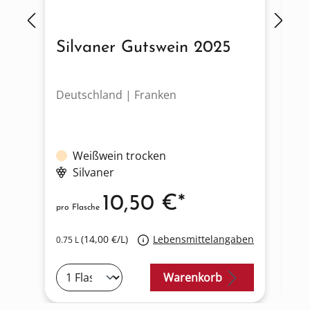
Silvaner Gutswein 2025
S
Deutschland | Franken
De
Weißwein trocken
Silvaner
10,50 €*
pro Flasche
pro
(14,00 €/L)
Lebensmittelangaben
0.75 L
0.7
Warenkorb