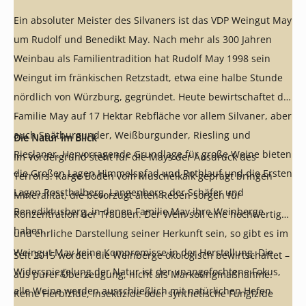
Ein absoluter Meister des Silvaners ist das VDP Weingut May
um Rudolf und Benedikt May. Nach mehr als 300 Jahren
Weinbau als Familientradition hat Rudolf May 1998 sein
Weingut im fränkischen Retzstadt, etwa eine halbe Stunde
nördlich von Würzburg, gegründet. Heute bewirtschaftet die
Familie May auf 17 Hektar Rebfläche vor allem Silvaner, aber
auch Spätburgunder, Weißburgunder, Riesling und
Die Natur im Blick
Rieslaner. Hervorragende Grundlage für große Weine bieten
Im Vordergrund steht für die Mays der Ausdruck des
die Großen Lagen Himmelspfad und Rothlauf und die Ersten
Terroirs. Karge Böden vom Muschelkalk geprägt bringen
Lagen Rossthalberg, Langenberg, der Schäfer und
Mineralität, die bevorzugt alten Reben sorgen für
Benediktusberg, in denen Familie May ihre Weinberge
Konzentration der Trauben. Der Wein soll eine hochwertige
haben.
und ehrliche Darstellung seiner Herkunft sein, so gibt es im
Weingut May keine Kompromisse in der Herstellung. Die
Seit 2015 werden die Weinberge ökologisch bewirtschaftet –
Widerspiegelung der Natur ist der unangefochtene Fokus,
aus purer Überzeugung, nicht als Marketingmaßnahme.
alle Weine werden ausschließlich mit natürlichen Hefen
Keine Herbizide, Insektizide oder synthetische Fungizide