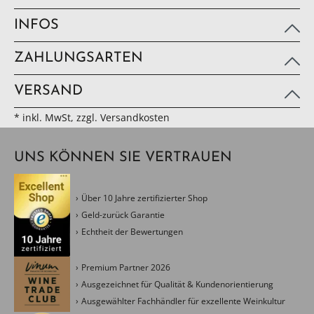
INFOS
ZAHLUNGSARTEN
VERSAND
* inkl. MwSt, zzgl. Versandkosten
UNS KÖNNEN SIE VERTRAUEN
Über 10 Jahre zertifizierter Shop
Geld-zurück Garantie
Echtheit der Bewertungen
Premium Partner 2026
Ausgezeichnet für Qualität & Kundenorientierung
Ausgewählter Fachhändler für exzellente Weinkultur