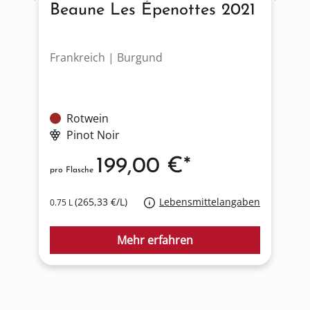
Beaune Les Épenottes 2021
Frankreich | Burgund
Ö
Rotwein
Pinot Noir
199,00 €*
pro Flasche
p
(265,33 €/L)
Lebensmittelangaben
0.75 L
0
Mehr erfahren