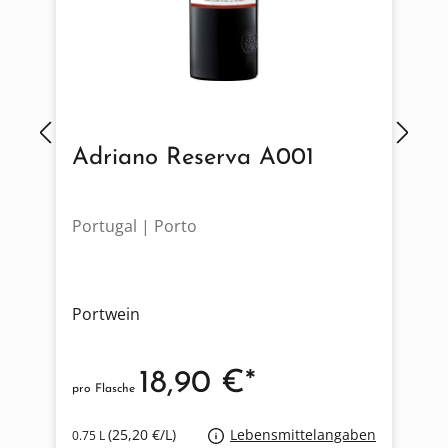
Adriano Reserva A001
Portugal | Porto
P
Portwein
P
18,90 €*
pro Flasche
p
(25,20 €/L)
Lebensmittelangaben
0.75 L
0