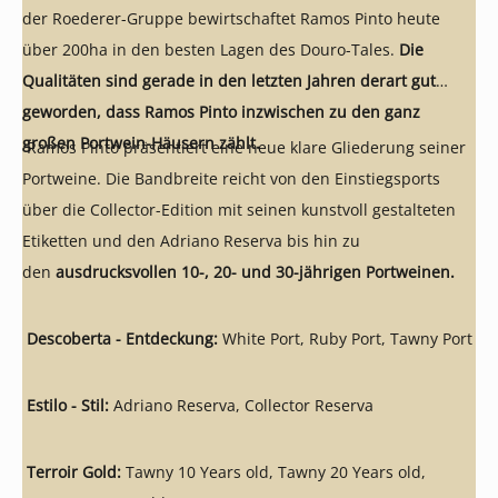
der Roederer-Gruppe bewirtschaftet Ramos Pinto heute
über 200ha in den besten Lagen des Douro-Tales.
Die
Qualitäten sind gerade in den letzten Jahren derart gut
geworden, dass Ramos Pinto inzwischen zu den ganz
großen Portwein-Häusern zählt.
Ramos Pinto präsentiert eine neue klare Gliederung seiner
Portweine. Die Bandbreite reicht von den Einstiegsports
über die Collector-Edition mit seinen kunstvoll gestalteten
Etiketten und den Adriano Reserva bis hin zu
den
ausdrucksvollen 10-, 20- und 30-jährigen Portweinen.
Descoberta - Entdeckung:
White Port, Ruby Port, Tawny Port
Estilo - Stil:
Adriano Reserva, Collector Reserva
Terroir Gold:
Tawny 10 Years old, Tawny 20 Years old,