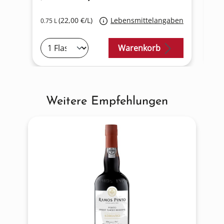
(22,00 €/L)
Lebensmittelangaben
0.75 L
0.7
Warenkorb
Weitere Empfehlungen
Produktgalerie überspringen