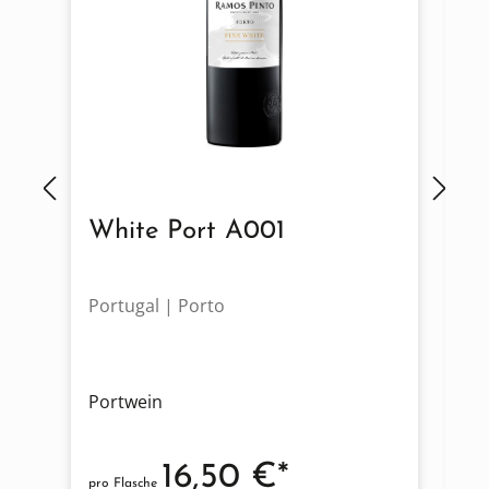
White Port A001
R
Portugal | Porto
Po
Portwein
Po
16,50 €*
pro Flasche
pro