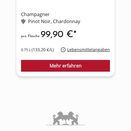
Champagner
C
Pinot Noir
, Chardonnay
99,90 €*
pro Flasche
p
(133,20 €/L)
Lebensmittelangaben
0.75 L
0
Mehr erfahren