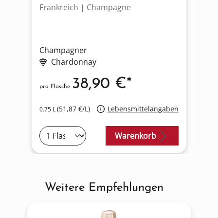
Frankreich | Champagne
Fr
Champagner
C
Chardonnay
38,90 €*
pro Flasche
pro
(51,87 €/L)
Lebensmittelangaben
0.75 L
0.3
Warenkorb
Weitere Empfehlungen
Produktgalerie überspringen