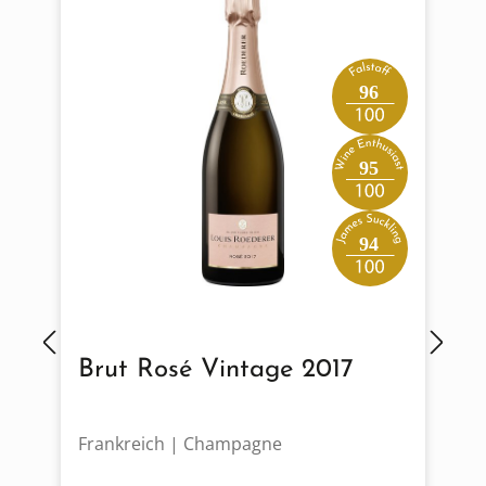
96
95
94
Brut Rosé Vintage 2017
Frankreich | Champagne
F