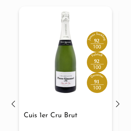
92
92
91
Cuis 1er Cru Brut
C
F