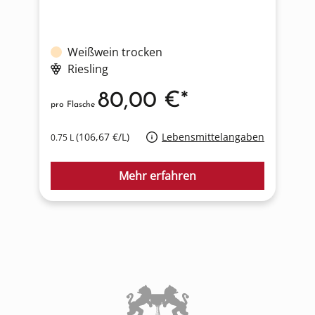
Weißwein trocken
Riesling
80,00 €*
pro Flasche
p
(106,67 €/L)
Lebensmittelangaben
0.75 L
0
Mehr erfahren