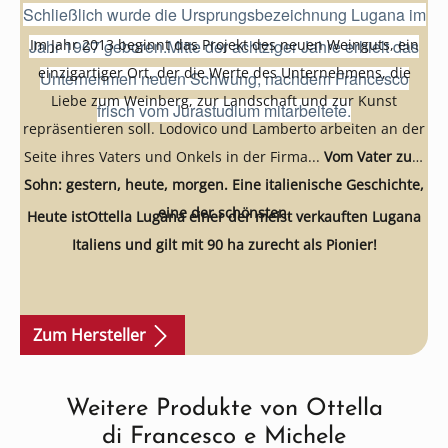
Schließlich wurde die Ursprungsbezeichnung Lugana im
Jahr 1967 geboren.
Im Jahr 2013 beginnt das Projekt des neuen Weinguts, ein
Mitte der achtziger Jahre erhielt das
einzigartiger Ort, der die Werte des Unternehmens, die
Unternehmen neuen Schwung, nachdem Francesco
Liebe zum Weinberg, zur Landschaft und zur Kunst
frisch vom Jurastudium mitarbeitete.
repräsentieren soll. Lodovico und Lamberto arbeiten an der
Seite ihres Vaters und Onkels in der Firma...
Vom Vater zum
Sohn: gestern, heute, morgen. Eine italienische Geschichte,
eine der schönsten.
Heute istOttella Lugana einer der meist verkauften Lugana
Italiens und gilt mit 90 ha zurecht als Pionier!
Zum Hersteller
Weitere Produkte von Ottella
Produktgalerie überspringen
di Francesco e Michele