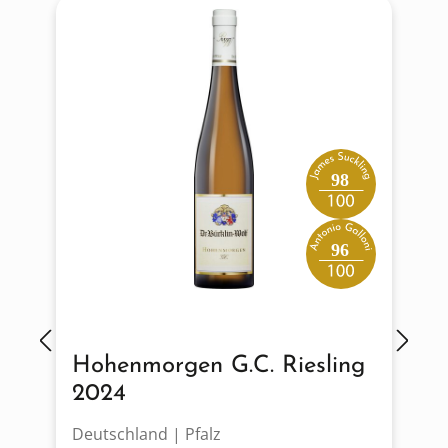
98
96
Hohenmorgen G.C. Riesling
2024
Deutschland | Pfalz
D