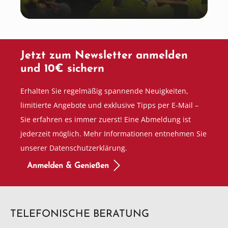
Jetzt zum Newsletter anmelden
und 10€ sichern
Erhalten Sie regelmäßig spannende Neuigkeiten,
limitierte Angebote und exklusive Tipps per E-Mail –
Sie erfahren es immer zuerst! Eine Abmeldung ist
jederzeit möglich. Mehr Informationen entnehmen Sie
unserer Datenschutzerklärung.
Anmelden & Genießen
TELEFONISCHE BERATUNG