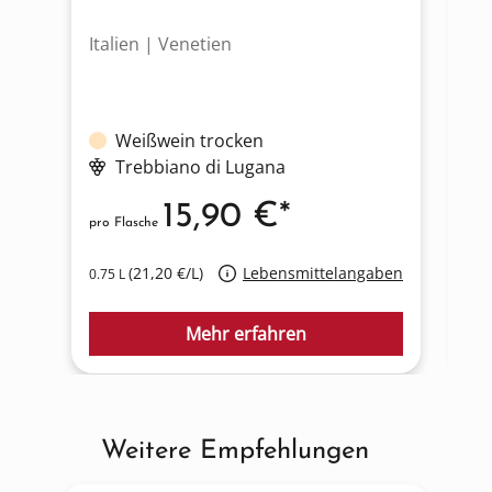
Italien | Venetien
It
Weißwein trocken
Trebbiano di Lugana
15,90 €*
pro Flasche
pro
(21,20 €/L)
Lebensmittelangaben
0.75 L
0.7
Mehr erfahren
Weitere Empfehlungen
Produktgalerie überspringen