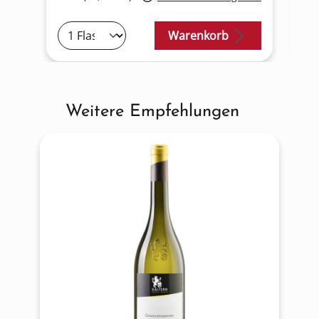
Warenkorb
Weitere Empfehlungen
Produktgalerie überspringen