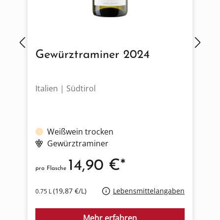
Gewürztraminer 2024
Italien | Südtirol
Ö
Weißwein trocken
Gewürztraminer
14,90 €*
pro Flasche
p
(19,87 €/L)
Lebensmittelangaben
0.75 L
0
Mehr erfahren