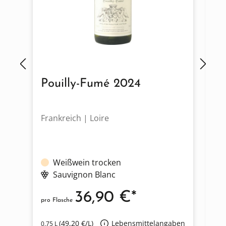
Pouilly-Fumé 2024
S
Frankreich | Loire
Fr
Weißwein trocken
Sauvignon Blanc
36,90 €*
pro Flasche
pro
(49,20 €/L)
Lebensmittelangaben
0.75 L
0.7