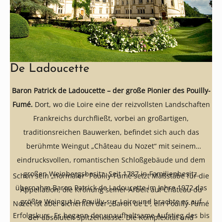
De Ladoucette
Baron Patrick de Ladoucette – der große Pionier des Pouilly-
Fumé.
Dort, wo die Loire eine der reizvollsten Landschaften
Frankreichs durchfließt, vorbei an großartigen,
traditionsreichen Bauwerken, befindet sich auch das
berühmte Weingut „Château du Nozet“ mit seinem
eindrucksvollen, romantischen Schloßgebäude und dem
großen Weinbergsbesitz. Seit 1787 in Familienbesitz,
Schon sein „normaler“ Pouilly-Fumé setzt Maßstäbe für die
übernahm Baron Patrick de Ladoucette im Jahre 1972 das
Appellation, die Krönung seiner Arbeit auf Château du
größte Weingut in Pouilly-sur-Loire und brachte es auf
Nozet ist aber sicherlich der „Baron de L“, ein Pouilly-Fumé
Erfolgskurs. Es begann der unaufhaltsame Aufstieg des bis
der absoluten Spitzenklasse. Die Komplexität und