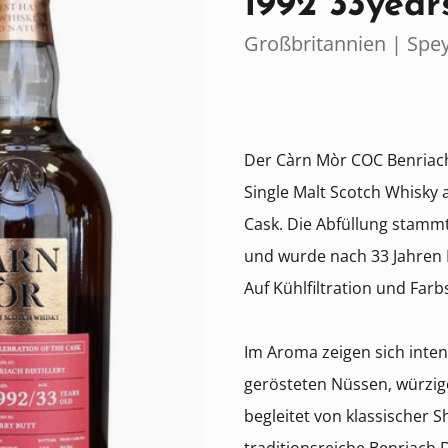
1992 33year
Großbritannien | Spe
Der Càrn Mòr COC Benriach 
Single Malt Scotch Whisky 
Cask. Die Abfüllung stamm
und wurde nach 33 Jahren Re
Auf Kühlfiltration und Far
Im Aroma zeigen sich inte
gerösteten Nüssen, würzig
begleitet von klassischer 