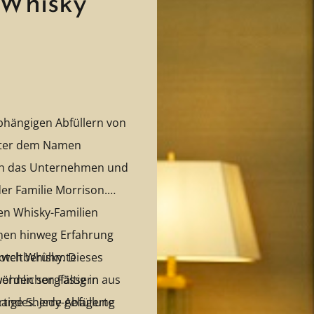
 Whisky
bhängigen Abfüllern von
unter dem Namen
ich das Unternehmen und
der Familie Morrison.
ten Whisky-Familien
onen hinweg Erfahrung
e
otch Whisky. Dieses
t weltberühmte
wöhnlichen Fässern aus
erden sorgfältig in
andes. Jede Abfüllung
tige Sherry-gelagerte