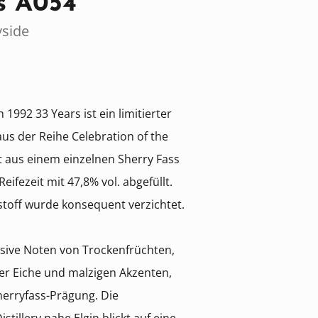
s A054
yside
1992 33 Years ist ein limitierter
aus der Reihe Celebration of the
t aus einem einzelnen Sherry Fass
ifezeit mit 47,8% vol. abgefüllt.
bstoff wurde konsequent verzichtet.
nsive Noten von Trockenfrüchten,
er Eiche und malzigen Akzenten,
Sherryfass-Prägung. Die