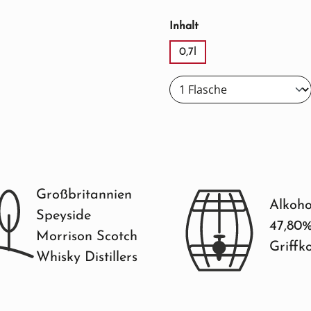
auswählen
Inhalt
0,7l
Großbritannien
Alkoho
Speyside
47,80
Morrison Scotch
Griffk
Whisky Distillers