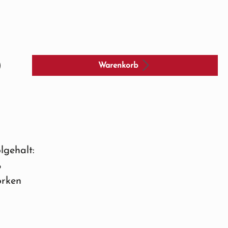
Warenkorb
lgehalt:
%
orken