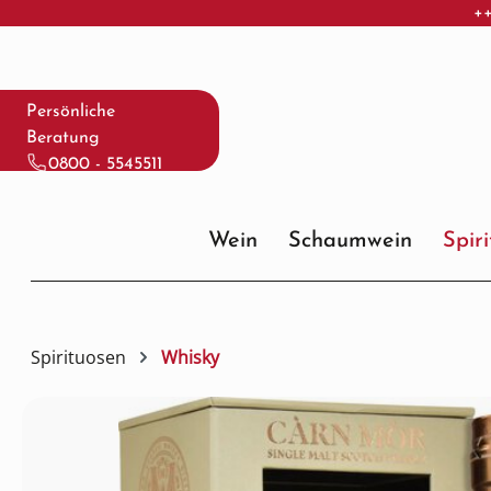
++
 Hauptinhalt springen
Zur Suche springen
Zur Hauptnavigation springen
Persönliche
Beratung
0800 - 5545511
Wein
Schaumwein
Spir
Spirituosen
Whisky
Bildergalerie überspringen