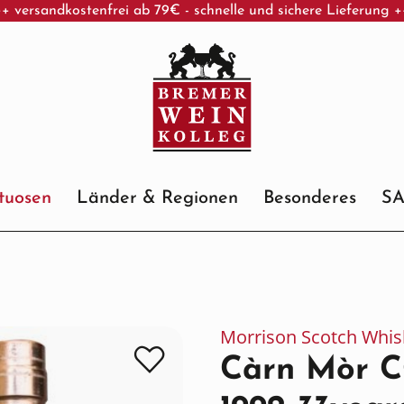
+ versandkostenfrei ab 79€ - schnelle und sichere Lieferung 
ituosen
Länder & Regionen
Besonderes
S
Morrison Scotch Whisk
Càrn Mòr C