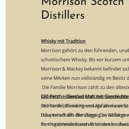
Morrison Scotch
Distillers
Whisky mit Tradition
Morrison gehört zu den führenden, una
schottischem Whisky. Bis vor kurzem 
Morrison & Mackay bekannt befindet s
seine MArken nun vollständig im Besitz 
Die Familie Morrison zählt zu den ältes
Schottlands und vereint über Generati
Old Perth – Blended Malt mit Geschicht
im Handel, Blending und Abfüllen von Sc
Old Perth ist eine Hommage an die eins
Erbe verschafft den Zugang zu außerge
Hauptstadt des Blendings. Die Whiskys w
den renommiertesten Brennereien des L
Perth geblended und verbinden hochwer