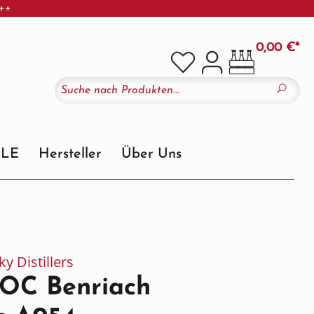
+++
0,00 €*
ALE
Hersteller
Über Uns
y Distillers
OC Benriach