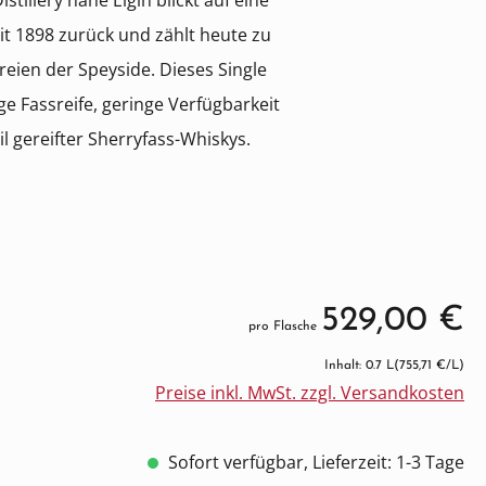
stillery nahe Elgin blickt auf eine
it 1898 zurück und zählt heute zu
ien der Speyside. Dieses Single
ge Fassreife, geringe Verfügbarkeit
l gereifter Sherryfass-Whiskys.
529,00 €
pro Flasche
Inhalt: 0.7 L
(755,71 €/L)
Preise inkl. MwSt. zzgl. Versandkosten
Sofort verfügbar, Lieferzeit: 1-3 Tage