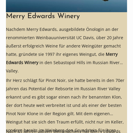
Merry Edwards Winery
Nachdem Merry Edwards, ausgebildete Önologin an der
renommierten Weinbauuniversität UC Davis, über 20 Jahre
äußerst erfolgreich Weine für andere Weingüter gemacht
hatte, gründete sie 1997 ihr eigenes Weingut, die
Merry
Edwards Winery
in den Sebastopol Hills im Russian River
Valley.
Ihr Herz schlägt für Pinot Noir, sie hatte bereits in den 70er
Jahren das Potential der Rebsorte im Russian River Valley
erkannt und es gibt sogar einen nach ihr benannten Klon,
der dort heute weit verbreitet ist und als einer der besten
Pinot Noir Klone in der Region gilt. Mit dem eigenen
Weingut hat sie sich den Traum erfüllt, nicht nur im Keller,
sondern bereits im Weinberg den Grundstein für ihren
Nach 45 Jahren aktiven Weinmachens hat Merry Edwards