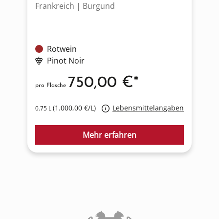
Frankreich | Burgund
I
Rotwein
Pinot Noir
750,00 €*
pro Flasche
p
(1.000,00 €/L)
Lebensmittelangaben
0.75 L
1
Mehr erfahren