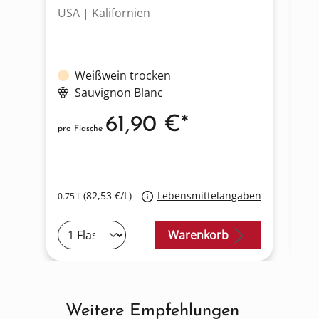
USA | Kalifornien
US
Weißwein trocken
Sauvignon Blanc
61,90 €*
pro Flasche
pro
U
(82,53 €/L)
Lebensmittelangaben
0.75 L
0.7
Warenkorb
Weitere Empfehlungen
Produktgalerie überspringen