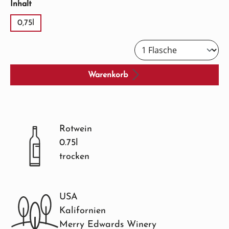
auswählen
Inhalt
0,75l
Warenkorb
Rotwein
0.75l
trocken
USA
Kalifornien
Merry Edwards Winery