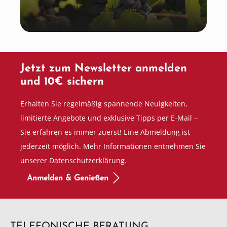
Wein aus der Pfalz
Jetzt zum Newsletter anmelden
und 10€ sichern
Erhalten Sie regelmäßig spannende Neuigkeiten,
limitierte Angebote und exklusive Tipps per E-Mail –
Sie erfahren es immer zuerst! Eine Abmeldung ist
jederzeit möglich. Mehr Informationen entnehmen Sie
unserer Datenschutzerklärung.
Anmelden & Genießen
TELEFONISCHE BERATUNG