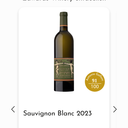
91
Sauvignon Blanc 2023
P
2