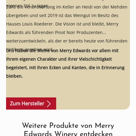
eigenen Stil zu legen.
2018 die Verantwortung im Keller an Heidi von der Mehden
übergeben und seit 2019 ist das Weingut im Besitz des
Hauses Louis Roederer. Die Vision ist und bleibt, Merry
Edwards als führenden Pinot Noir Produzenten
weiterzuentwickeln, als der er bereits heute von führenden
Kritikern gesehen wird.
Uns haben die Weine von Merry Edwards vor allem mit
ihrem eigenen Charakter und ihrer Vielschichtigkeit
begeistert, mit ihren Ecken und Kanten, die in Erinnerung
bleiben.
Zum Hersteller
Weitere Produkte von Merry
Produktgalerie überspringen
Edwards Winery entdecken