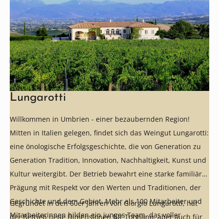
Lungarotti
Willkommen in Umbrien - einer bezaubernden Region!
Mitten in Italien gelegen, findet sich das Weingut Lungarotti:
eine önologische Erfolgsgeschichte, die von Generation zu
Generation Tradition, Innovation, Nachhaltigkeit, Kunst und
Kultur weitergibt. Der Betrieb bewahrt eine starke familiäre
Prägung mit Respekt vor den Werten und Traditionen, der
Geschichte und dem Gebiet. Mehr als 100 Mitarbeiter und
Gegründet in den 60er Jahren von Giorgio Lungarotti, hat
Mitarbeiterinnen bilden ein junges Team, das voller
der Betrieb neue Dimensionen für Torgiano, aber auch für