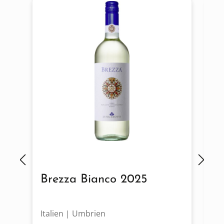
Brezza Bianco 2025
B
Italien | Umbrien
It