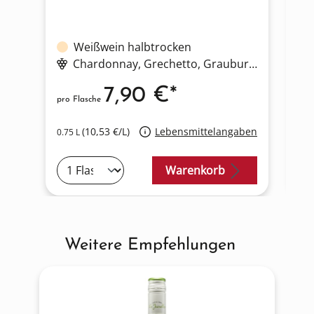
Weißwein halbtrocken
Chardonnay
, Grechetto
, Grauburgunder
7,90 €*
pro Flasche
pro
(10,53 €/L)
Lebensmittelangaben
0.75 L
0.7
Warenkorb
Weitere Empfehlungen
Produktgalerie überspringen