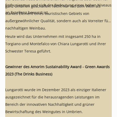
Enthusiasmus und sich der Bedeutung eines hohen Niveaus
ganz Umbrien geschaffen. Nicht nur mit dem Wein als
an Exzellenz bewusst ist.
starkes Element eines touristischen Gebiets von
außergewöhnlicher Qualität, sondern auch als Vorreiter für
nachhaltigen Weinbau.
Heute wird das Unternehmen mit insgesamt 250 ha in
Torgiano und Montefalco von Chiara Lungarotti und ihrer
Schwester Teresa geführt.
Gewinner des Amorim Sustainability Award - Green Awards
2023 (The Drinks Business)
Lungarotti wurde im Dezember 2023 als einziger Italiener
ausgezeichnet für die herausragenden Leistungen im
Bereich der innovativen Nachhaltigkeit und grüner
Bewirtschaftung des Weingutes in Umbrien.