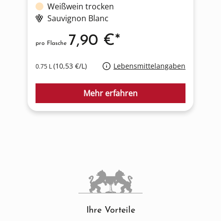
Weißwein trocken
Sauvignon Blanc
7,90 €*
pro Flasche
p
(10,53 €/L)
Lebensmittelangaben
0.75 L
0
Mehr erfahren
Ihre Vorteile