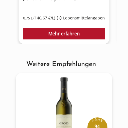
(146,67 €/L)
Lebensmittelangaben
0.75 L
0.7
Mehr erfahren
Weitere Empfehlungen
Produktgalerie überspringen
94