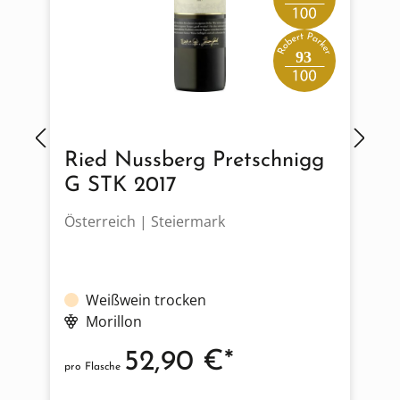
93
Ried Nussberg Pretschnigg
G STK 2017
Österreich | Steiermark
Ö
Weißwein trocken
Morillon
52,90 €*
pro Flasche
p