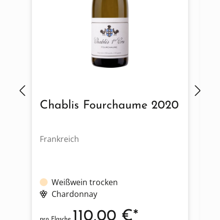
Chablis Fourchaume 2020
B
Frankreich
Fr
Weißwein trocken
Chardonnay
110,00 €*
pro Flasche
pro