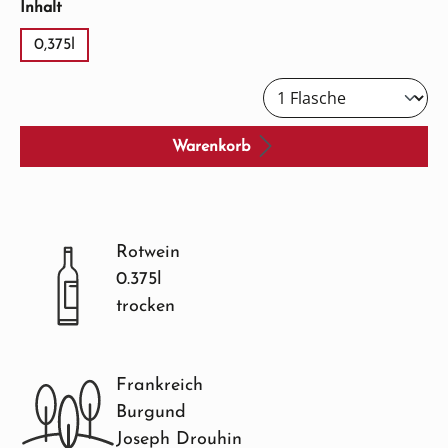
auswählen
Inhalt
0,375l
Warenkorb
Rotwein
0.375l
trocken
Frankreich
Burgund
Joseph Drouhin