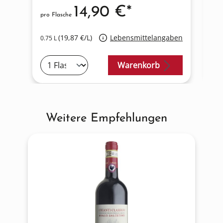
14,90 €*
pro Flasche
pro
(19,87 €/L)
Lebensmittelangaben
0.75 L
0.7
Warenkorb
Weitere Empfehlungen
Produktgalerie überspringen