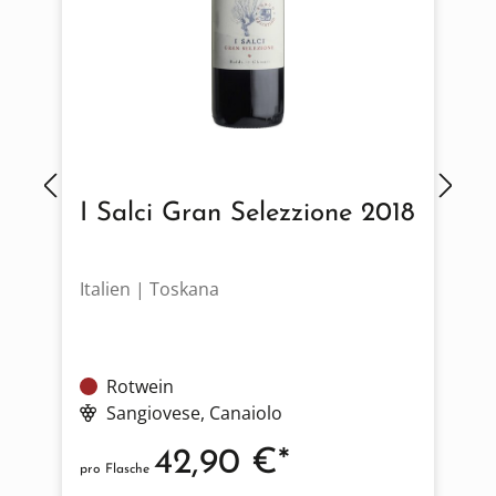
I Salci Gran Selezzione 2018
Italien | Toskana
I
Rotwein
Sangiovese
, Canaiolo
42,90 €*
pro Flasche
p