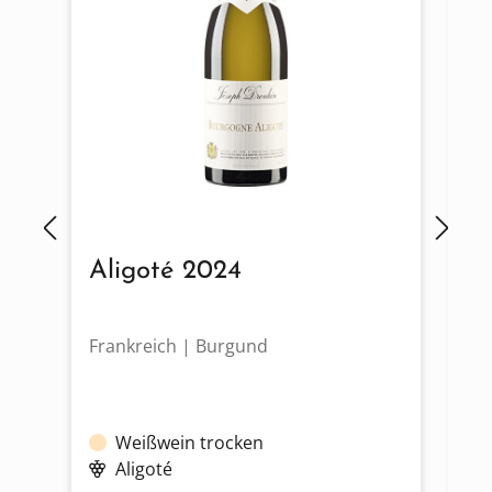
Aligoté 2024
S
Frankreich | Burgund
Fr
Weißwein trocken
Aligoté