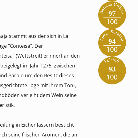
97
aja stammt aus der sich in La
94
ge "Conteisa". Der
eisa” (Wettstreit) erinnert an den
 beigelegt im Jahr 1275, zwischen
93
nd Barolo um den Besitz dieses
sgerichtete Lage mit ihrem Ton-,
ndböden verleiht dem Wein seine
ristik.
ifung in Eichenfässern besticht
rch seine frischen Aromen, die an