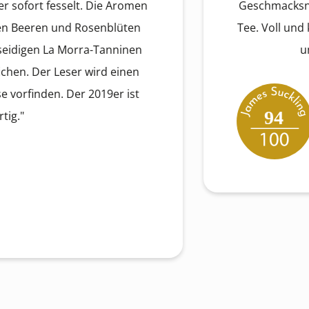
t fesselt. Die Aromen
Geschmacksnoten vo
ren und Rosenblüten
Tee. Voll und kaubar.
 La Morra-Tanninen
um weich
Der Leser wird einen
nden. Der 2019er ist
94