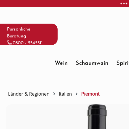
+++ 
 Hauptinhalt springen
Zur Suche springen
Zur Hauptnavigation springen
Persönliche
Beratung
0800 - 5545511
Wein
Schaumwein
Spir
Länder & Regionen
Italien
Piemont
Bildergalerie überspringen