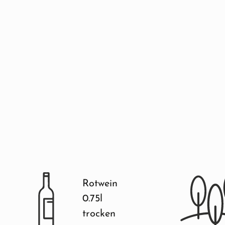
Rotwein
0.75l
trocken