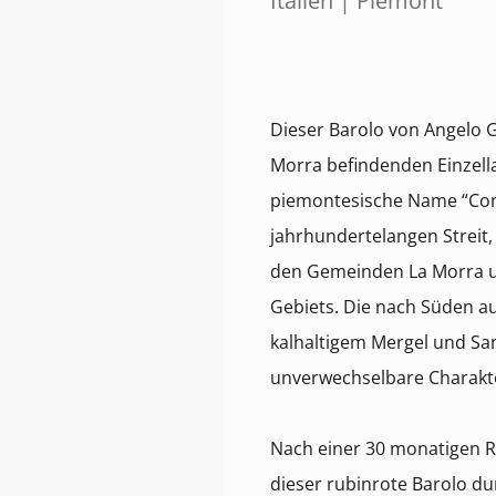
Italien | Piemont
Dieser Barolo von Angelo G
Morra befindenden Einzella
piemontesische Name “Cont
jahrhundertelangen Streit,
den Gemeinden La Morra u
Gebiets. Die nach Süden au
kalhaltigem Mergel und Sa
unverwechselbare Charakte
Nach einer 30 monatigen Re
dieser rubinrote Barolo du