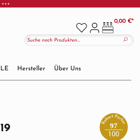
r +++
0,00 €*
ALE
Hersteller
Über Uns
97
19