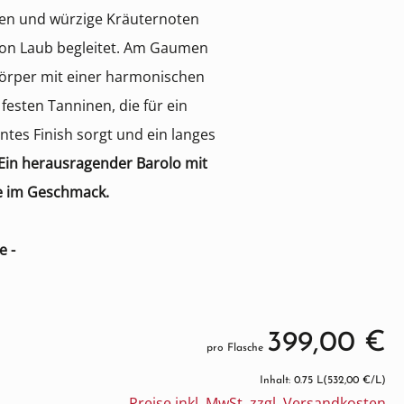
men und würzige Kräuternoten
 von Laub begleitet. Am Gaumen
 Körper mit einer harmonischen
esten Tanninen, die für ein
tes Finish sorgt und ein langes
Ein herausragender Barolo mit
fe im Geschmack.
e -
399,00 €
pro Flasche
Inhalt: 0.75 L
(532,00 €/L)
Preise inkl. MwSt. zzgl. Versandkosten