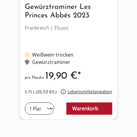
Gewürztraminer Les
G
Princes Abbés 2023
C
Frankreich | Elsass
Fr
Weißwein trocken
Gewürztraminer
19,90 €*
pro Flasche
pro
(26,53 €/L)
Lebensmittelangaben
0.75 L
0.7
Warenkorb