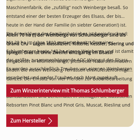
Maschinenfabrik, die „zufällig“ noch Weinberge besaß. So
entstand einer der besten Erzeuger des Elsass, der bis
heute in der Hand der Familie (in siebter Generation!) ist.
Die Entwicklung des Familienbetriebes ist beeindruckend:
Allein 70 ha (!) der Weinberge von Schlumberger sind als
Mit 20 ha im Jahre 1810 gestartet besitzt Domaines
Grand Cru – Lagen klassifiziert: Kitterle, Kessler, Saering und
Schlumberger heute 140 ha eigene Weinberge und ist damit
Spiegel. Dies ist ohne Zweifel einzigartig im Elsass!
das größte, zusammenhängende AOC-Weingut des Elsass.
Eingebettet in kilometerlange, pittoreske Natursteinmauern
Es werden ausschließlich Trauben von eigenen Weinbergen
bilden die vielen Weinberg-Terrassen ein hufeisenförmiges
verarbeitet und weder Trauben noch Most zugekauft.
Ganzes. Der Einsatz von vier Pferden zur Bodenbearbeitung
gehört zum Alltag. Der karge Boden ist aus typischem
Zum Winzerinterview mit Thomas Schlumberger
Buntsandstein und beheimatet in Steillagen die klassischen
Rebsorten Pinot Blanc und Pinot Gris, Muscat, Riesling und
Gewürztraminer.
Zum Hersteller