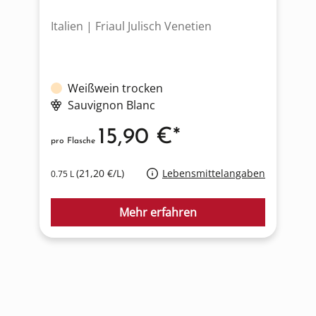
Italien | Friaul Julisch Venetien
F
Weißwein trocken
Sauvignon Blanc
15,90 €*
pro Flasche
p
(21,20 €/L)
Lebensmittelangaben
0.75 L
0
Mehr erfahren