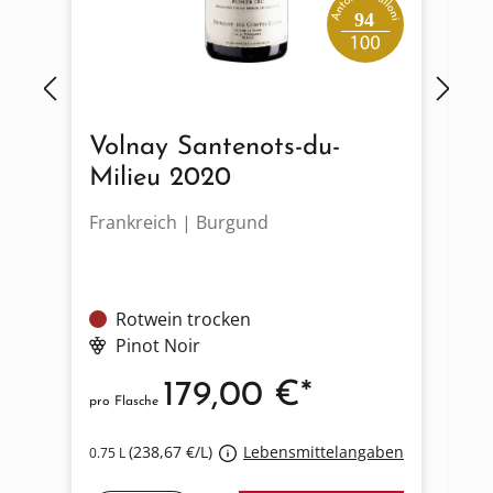
94
Volnay Santenots-du-
M
Milieu 2020
2
Frankreich | Burgund
Fr
Rotwein trocken
Pinot Noir
179,00 €*
pro Flasche
pro
(238,67 €/L)
Lebensmittelangaben
0.75 L
0.7