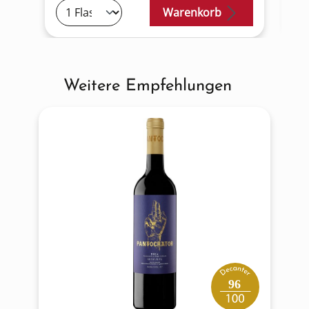
Warenkorb
Weitere Empfehlungen
Produktgalerie überspringen
96