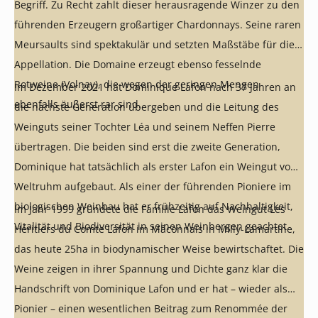
Begriff. Zu Recht zahlt dieser herausragende Winzer zu den
führenden Erzeugern großartiger Chardonnays. Seine raren
Meursaults sind spektakulär und setzten Maßstäbe für die
Appellation. Die Domaine erzeugt ebenso fesselnde
Rotweine (Volnay), die wegen der geringen Mengen
Im Dezember 2021 hat Dominique Lafon nach 37 Jahren an
ebenfalls äußerst rar sind.
die nächste Generation übergeben und die Leitung des
Weinguts seiner Tochter Léa und seinem Neffen Pierre
übertragen. Die beiden sind erst die zweite Generation,
Dominique hat tatsächlich als erster Lafon ein Weingut von
Weltruhm aufgebaut. Als einer der führenden Pioniere im
biologischen Weinbau hat er frühzeitig auf Nachhaltigkeit,
Im Jahr 1999 gründete die Familie Lafon das Weingut Les
Vitalität und Biodiversität in seinen Weinbergen geachtet.
Héritiers du Comte Lafon im Mâconnais in Milly-Lamartine,
das heute 25ha in biodynamischer Weise bewirtschaftet. Die
Weine zeigen in ihrer Spannung und Dichte ganz klar die
Handschrift von Dominique Lafon und er hat – wieder als
Pionier – einen wesentlichen Beitrag zum Renommée der