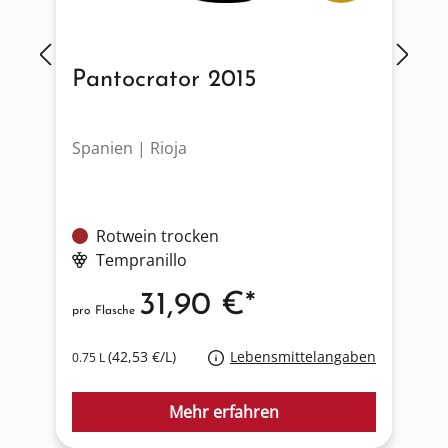
Pantocrator 2015
Spanien | Rioja
F
Rotwein trocken
Tempranillo
31,90 €*
pro Flasche
p
(42,53 €/L)
Lebensmittelangaben
0.75 L
0
Mehr erfahren