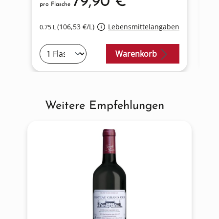
79,90 €*
pro Flasche
pro
(106,53 €/L)
Lebensmittelangaben
0.75 L
0.7
Warenkorb
Weitere Empfehlungen
Produktgalerie überspringen