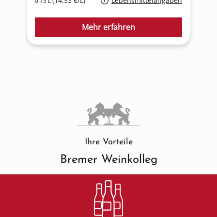
(14,53 €/L)
Lebensmittelangaben
0.75 L
0
Mehr erfahren
Ihre Vorteile
Bremer Weinkolleg