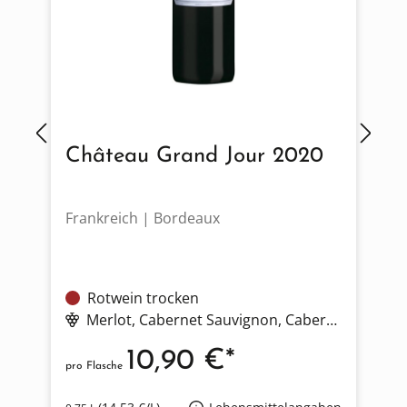
Château Grand Jour 2020
Frankreich | Bordeaux
P
Rotwein trocken
Merlot
, Cabernet Sauvignon
, Cabernet Franc
10,90 €*
pro Flasche
p