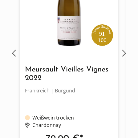
91
Meursault Vieilles Vignes
P
2022
Frankreich | Burgund
Fr
Weißwein trocken
Chardonnay