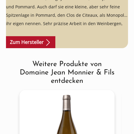
und Pommard. Auch darf sie eine kleine, aber sehr feine
Spitzenlage in Pommard, den Clos de Citeaux, als Monopol
ihr eigen nennen. Sehr präzise Arbeit in den Weinbergen,
strenge Traubenselektion und die überragende Qualität auf
diesem Preisniveau sind einfach unschlagbar.
Ein echter
Zum Hersteller
Geheimtipp!
Weitere Produkte von
Produktgalerie überspringen
Domaine Jean Monnier & Fils
entdecken