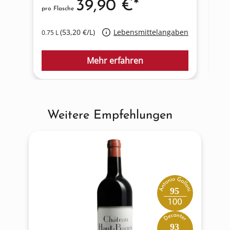
39,90 €*
pro Flasche
pro
(53,20 €/L)
Lebensmittelangaben
0.75 L
0.7
Mehr erfahren
Weitere Empfehlungen
Produktgalerie überspringen
95
93