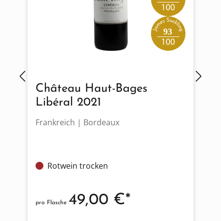
93
Château Haut-Bages
Libéral 2021
Frankreich | Bordeaux
D
Rotwein trocken
49,00 €*
pro Flasche
p