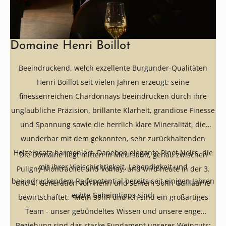
Domaine Henri Boillot
Beeindruckend, welch exzellente Burgunder-Qualitäten
Henri Boillot seit vielen Jahren erzeugt: seine
finessenreichen Chardonnays beeindrucken durch ihre
unglaubliche Präzision, brillante Klarheit, grandiose Finesse
und Spannung sowie die herrlich klare Mineralität, die
wunderbar mit dem gekonnten, sehr zurückhaltenden
Holzeinsatz harmoniert. Daneben elegante Pinot Noirs, die
Die Domaine liegt mitten in Meursault, genau zwischen
mit ihrer Vielschichtigkeit, Lebendigkeit und
Puligny-Montrachet und Volnay, und wird heute in der 3.
beeindruckendem Reifepotential bereits seit einigen Jahren
und 4. Generation von Henri und seinem Sohn Guillaume
echte Geheimtipps sind.
bewirtschaftet: "Mein Sohn und ich sind ein großartiges
Team - unser gebündeltes Wissen und unsere enge
Beziehung sind das starke Fundament unseres Weinguts;