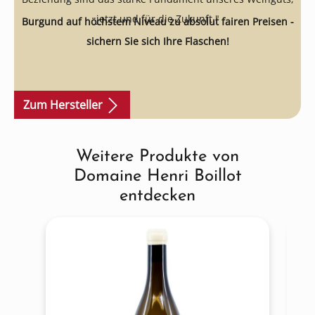
jetzt und für die Zukunft."
Burgund auf höchstem Niveau zu absolut fairen Preisen -
sichern Sie sich Ihre Flaschen!
Zum Hersteller
Weitere Produkte von
Produktgalerie überspringen
Domaine Henri Boillot
entdecken