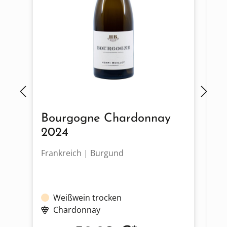
Bourgogne Chardonnay
M
2024
Frankreich | Burgund
Fr
Weißwein trocken
Chardonnay