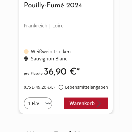
Pouilly-Fumé 2024
S
Frankreich | Loire
Fr
Weißwein trocken
Sauvignon Blanc
36,90 €*
pro Flasche
pro
(49,20 €/L)
Lebensmittelangaben
0.75 L
0.7
Warenkorb