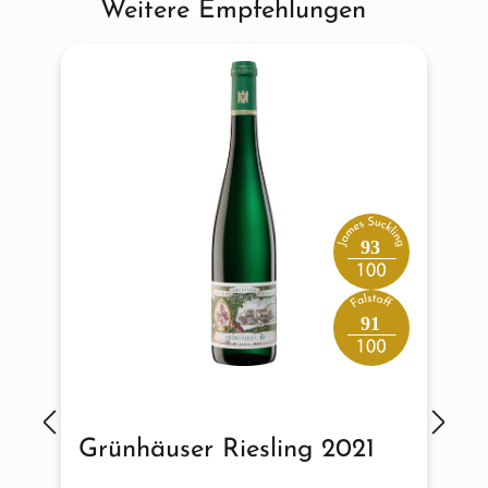
Weitere Empfehlungen
Produktgalerie überspringen
93
91
Grünhäuser Riesling 2021