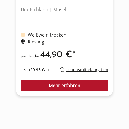
Deutschland | Mosel
I
Weißwein trocken
Riesling
44,90 €*
pro Flasche
p
(29,93 €/L)
Lebensmittelangaben
1.5 L
0
Mehr erfahren