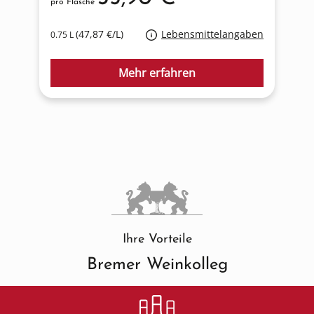
pro Flasche
p
(47,87 €/L)
Lebensmittelangaben
0.75 L
0
Mehr erfahren
Ihre Vorteile
Bremer Weinkolleg