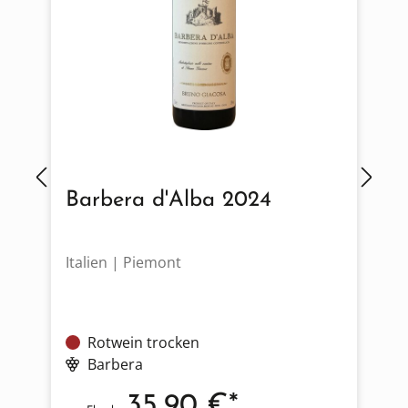
Barbera d'Alba 2024
Italien | Piemont
F
Rotwein trocken
Barbera
35,90 €*