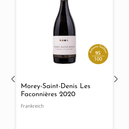
95
Morey-Saint-Denis Les
Faconnières 2020
Frankreich
F