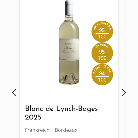
95
95
94
Blanc de Lynch-Bages
C
2025
2
Frankreich | Bordeaux
Fr