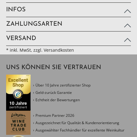
INFOS
ZAHLUNGSARTEN
VERSAND
* inkl. MwSt, zzgl. Versandkosten
UNS KÖNNEN SIE VERTRAUEN
Über 10 Jahre zertifizierter Shop
Geld-zurück Garantie
Echtheit der Bewertungen
Premium Partner 2026
Ausgezeichnet für Qualität & Kundenorientierung
Ausgewählter Fachhändler für exzellente Weinkultur