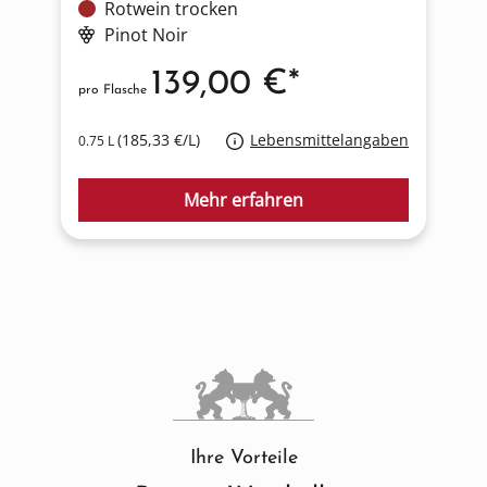
Rotwein trocken
Pinot Noir
139,00 €*
pro Flasche
p
(185,33 €/L)
Lebensmittelangaben
0.75 L
0
Mehr erfahren
Ihre Vorteile