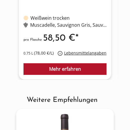
Weißwein trocken
Muscadelle
, Sauvignon Gris
, Sauvignon Blanc
58,50 €*
pro Flasche
pro
(78,00 €/L)
Lebensmittelangaben
0.75 L
0.7
Mehr erfahren
Weitere Empfehlungen
Produktgalerie überspringen