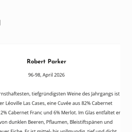
g
Robert Parker
96-98, April 2026
esten, tiefgründigsten Weine des Jahrgangs ist
le Las Cases, eine Cuvée aus 82% Cabernet
net Franc und 6% Merlot. Im Glas entfaltet er
en Beeren, Pflaumen, Bleistiftspänen und
 Er ist mittel- bis vollmundig, tief und dicht,