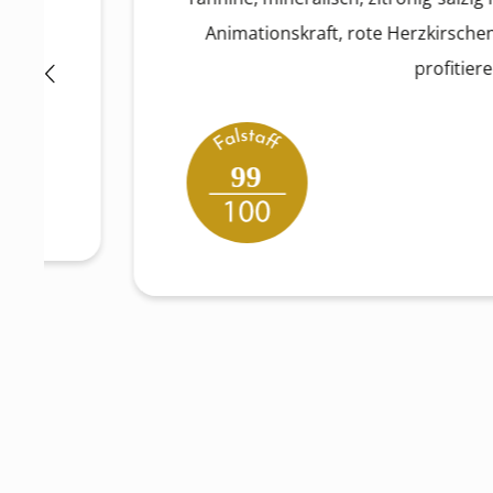
Animationskraft, rote Herzkirschen im Nachh
profitieren."
99