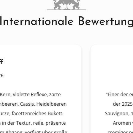
Internationale Bewertun
ette Reflexe, zarte
"Einer der ernsthaft
Cassis, Heidelbeeren
der 2025er Léovil
ettenreiches Bukett.
Sauvignon, 12% Caber
xtur, reife, präsente
Aromen von dunkl
ng, verfügt über große
cremiger neuer Eiche.