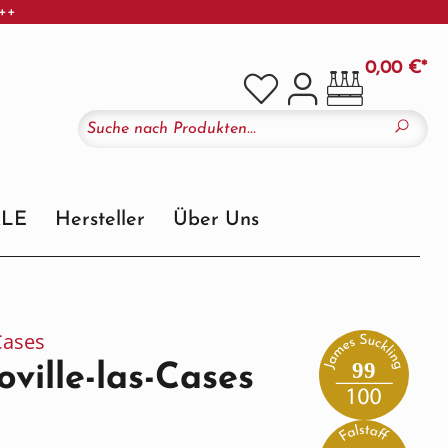
+++
0,00 €*
ALE
Hersteller
Über Uns
Cases
99
ville-las-Cases