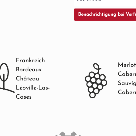
Benachrichtigung bei Verf
Frankreich
Merlot
Bordeaux
Caber
Château
Sauvi
Léoville-Las-
Caber
Cases