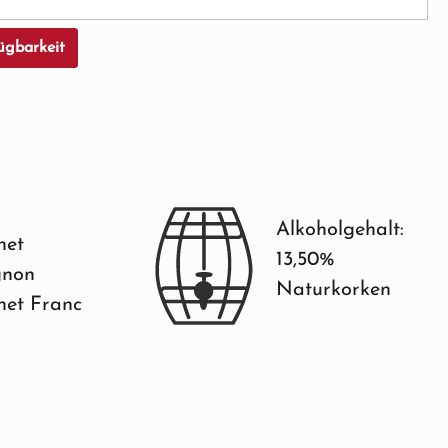
ügbarkeit
Alkoholgehalt:
net
13,50%
gnon
Naturkorken
net Franc