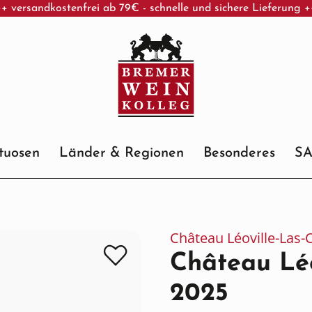
+ versandkostenfrei ab 79€ - schnelle und sichere Lieferung 
ituosen
Länder & Regionen
Besonderes
S
Château Léoville-Las-
Château Léo
2025