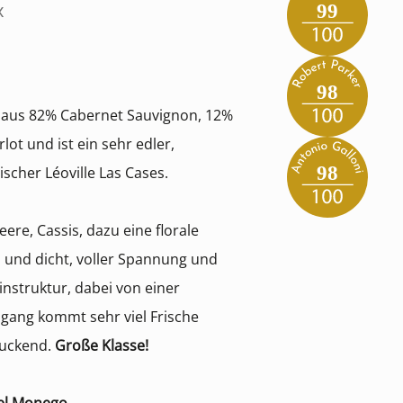
x
99
98
 aus 82% Cabernet Sauvignon, 12%
ot und ist ein sehr edler,
98
scher Léoville Las Cases.
eere, Cassis, dazu eine florale
 und dicht, voller Spannung und
nstruktur, dabei von einer
bgang kommt sehr viel Frische
ruckend.
Große Klasse!