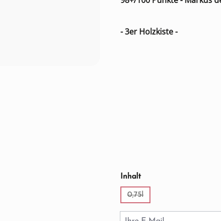
98+/100 Punkte - Markus 
- 3er Holzkiste -
auswählen
Inhalt
0,75l
(Diese Option ist zurzeit ni
Ihre E-Mail