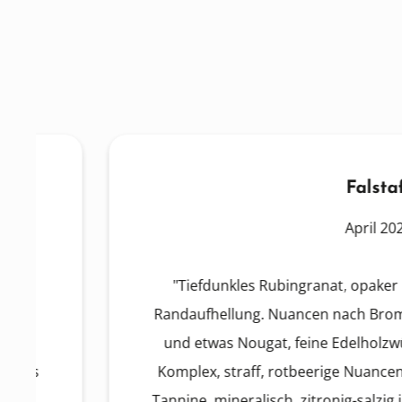
Falstaff
April 2026
"Tiefdunkles Rubingranat, opaker Kern, viol
Randaufhellung. Nuancen nach Brombeeren, 
und etwas Nougat, feine Edelholzwürze, fac
Komplex, straff, rotbeerige Nuancen in der Te
Tannine, mineralisch, zitronig-salzig im Abga