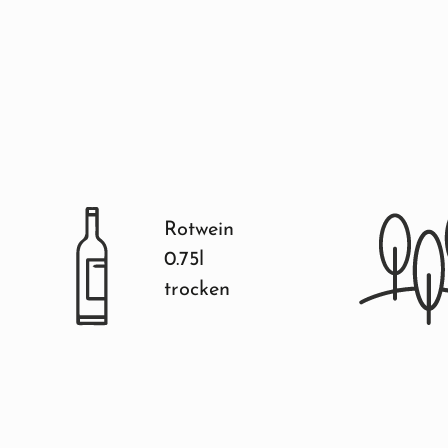
Rotwein
0.75l
trocken