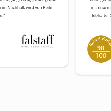
all, wird von Reife
mit enormen Reser
lebhafter Säure un
98