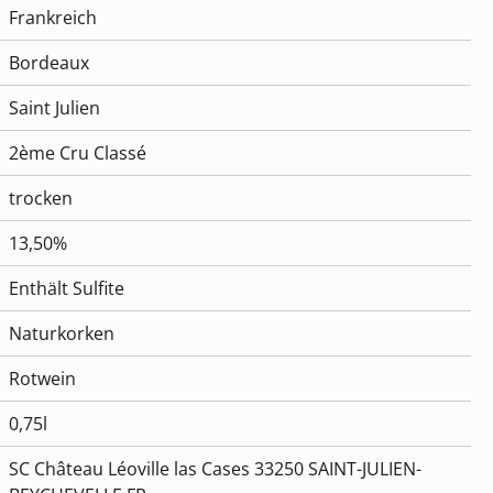
Frankreich
Bordeaux
Saint Julien
2ème Cru Classé
trocken
13,50%
Enthält Sulfite
Naturkorken
Rotwein
0,75l
SC Château Léoville las Cases 33250 SAINT-JULIEN-