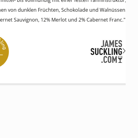
vollmundig mit einer festen Tanninstruktur,
nklen Früchten, Schokolade und Walnüssen.
ignon, 12% Merlot und 2% Cabernet Franc."