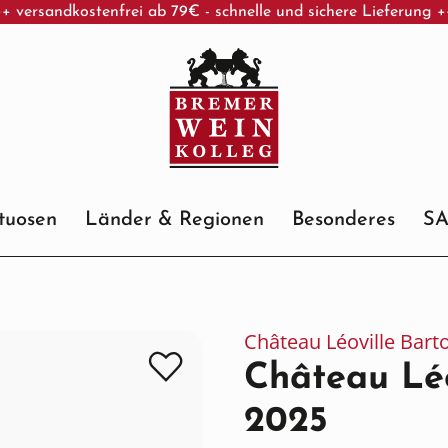
+ versandkostenfrei ab 79€ - schnelle und sichere Lieferung 
ituosen
Länder & Regionen
Besonderes
S
Château Léoville Bart
Château Léo
2025