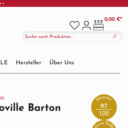
+++
0,00 €*
ALE
Hersteller
Über Uns
on
97
ville Barton