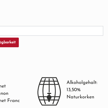
cht verfügbar.)
rzeit nicht verfügbar.)
ügbarkeit
Alkoholgehalt:
net
13,50%
gnon
Naturkorken
net Franc