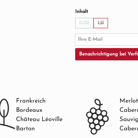
auswählen
Inhalt
0,75l
1,5l
(Diese Option ist zurzeit ni
(Diese Option ist zu
Ihre E-Mail
Benachrichtigung bei Verf
Frankreich
Merlot
Bordeaux
Caber
Château Léoville
Sauvi
Barton
Caber