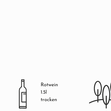
Rotwein
1.5l
trocken