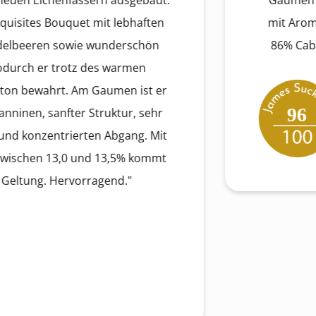
enfässern ausgebaut.
Gaumen mittel- bis 
Bouquet mit lebhaften
mit Aromen von du
sowie wunderschön
86% Cabernet Sauv
trotz des warmen
rt. Am Gaumen ist er
96
nfter Struktur, sehr
trierten Abgang. Mit
13,0 und 13,5% kommt
 Hervorragend."