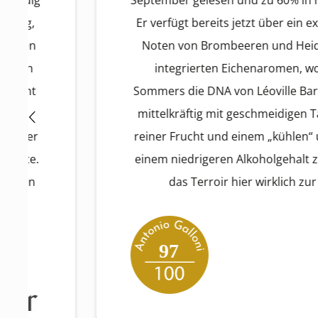
September gelesen und zu 60% in neuen Eich
Er verfügt bereits jetzt über ein exquisites 
Noten von Brombeeren und Heidelbeeren 
integrierten Eichenaromen, wodurch er 
Sommers die DNA von Léoville Barton bewah
mittelkräftig mit geschmeidigen Tanninen, sa
reiner Frucht und einem „kühlen“ und konzen
einem niedrigeren Alkoholgehalt zwischen 
das Terroir hier wirklich zur Geltung.
97