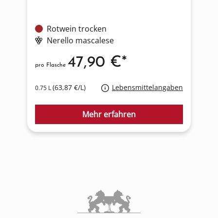
Rotwein trocken
Nerello mascalese
47,90 €*
pro Flasche
p
(63,87 €/L)
Lebensmittelangaben
0.75 L
0
Mehr erfahren