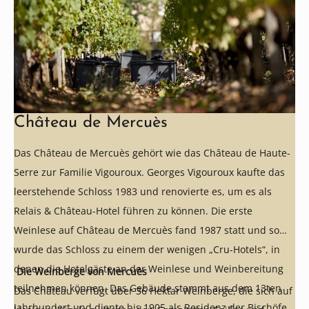
Château de Mercuès
Das Château de Mercuès gehört wie das Château de Haute-
Serre zur Familie Vigouroux. Georges Vigouroux kaufte das
leerstehende Schloss 1983 und renovierte es, um es als
Relais & Château-Hotel führen zu können. Die erste
Weinlese auf Château de Mercuès fand 1987 statt und so
wurde das Schloss zu einem der wenigen „Cru-Hotels“, in
denen die Hotelgäste an der Weinlese und Weinbereitung
Die Weinberge von Mercuès
teilnehmen können. Das Gebäude stammt aus dem 13ten
Das Château verfügt über 36 Hektar Weinberge, die sich auf
Jahrhundert und diente bis 1905 als Residenz der Bischöfe