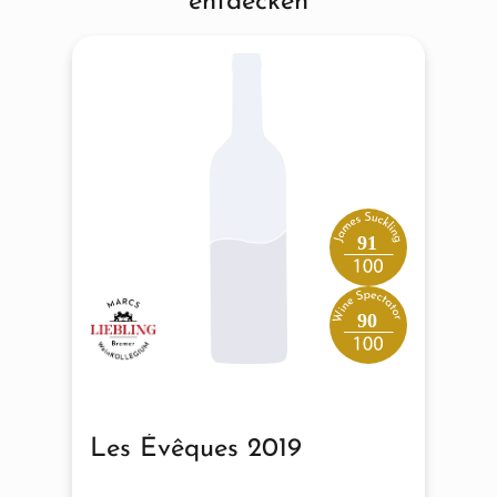
entdecken
91
90
Les Évêques 2019