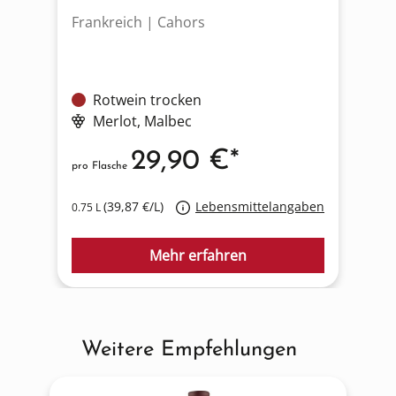
Frankreich | Cahors
Rotwein trocken
Merlot
, Malbec
29,90 €*
pro Flasche
(39,87 €/L)
Lebensmittelangaben
0.75 L
Mehr erfahren
Weitere Empfehlungen
Produktgalerie überspringen