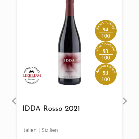
94
93
93
IDDA Rosso 2021
Italien | Sizilien
I