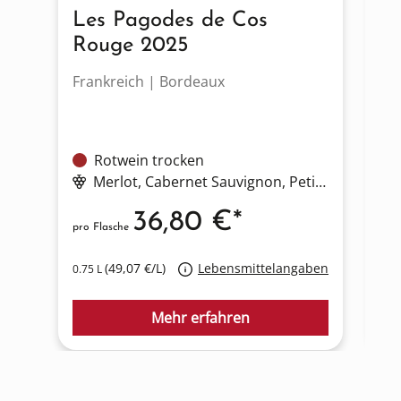
Les Pagodes de Cos
L
Rouge 2025
2
Frankreich | Bordeaux
Fr
Rotwein trocken
Merlot
, Cabernet Sauvignon
, Petit Verdot
, Ca
36,80 €*
pro Flasche
pro
(49,07 €/L)
Lebensmittelangaben
0.75 L
0.7
Mehr erfahren