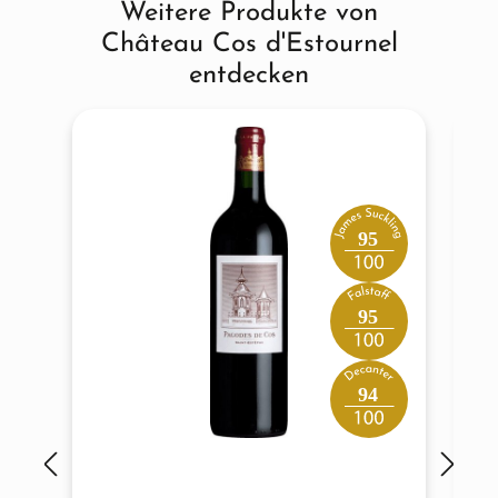
Weitere Produkte von
Produktgalerie überspringen
Château Cos d'Estournel
entdecken
95
95
94