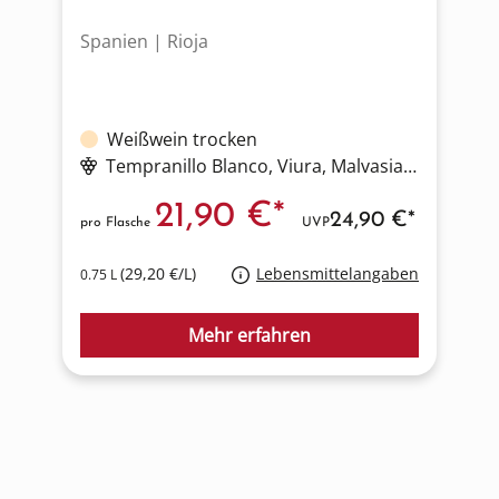
Spanien | Rioja
D
Weißwein trocken
Tempranillo Blanco
, Viura
, Malvasia
, Chardonn
21,90 €*
24,90 €*
pro Flasche
UVP
p
(29,20 €/L)
Lebensmittelangaben
0.75 L
0
Mehr erfahren