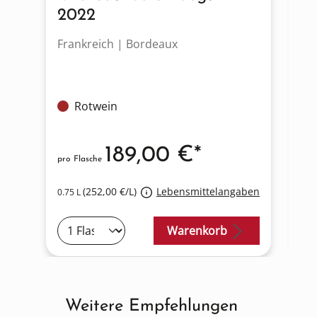
2022
2
Frankreich | Bordeaux
Fr
Rotwein
189,00 €*
pro Flasche
pro
(252,00 €/L)
Lebensmittelangaben
0.75 L
0.7
Warenkorb
Weitere Empfehlungen
Produktgalerie überspringen