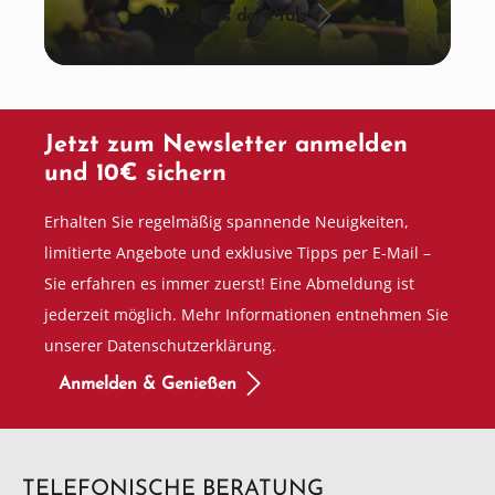
Wein aus der Pfalz
Jetzt zum Newsletter anmelden
und 10€ sichern
Erhalten Sie regelmäßig spannende Neuigkeiten,
limitierte Angebote und exklusive Tipps per E-Mail –
Sie erfahren es immer zuerst! Eine Abmeldung ist
jederzeit möglich. Mehr Informationen entnehmen Sie
unserer Datenschutzerklärung.
Anmelden & Genießen
TELEFONISCHE BERATUNG