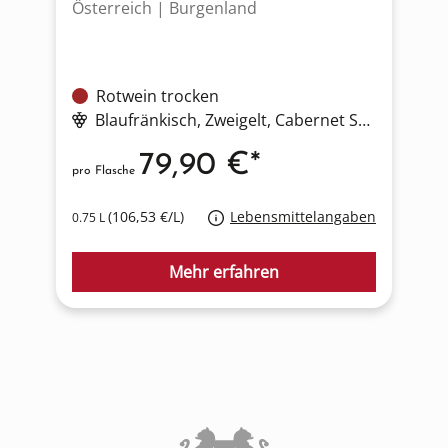
Österreich | Burgenland
F
Rotwein trocken
Blaufränkisch
, Zweigelt
, Cabernet Sauvignon
79,90 €*
pro Flasche
p
(106,53 €/L)
Lebensmittelangaben
0.75 L
0
Mehr erfahren